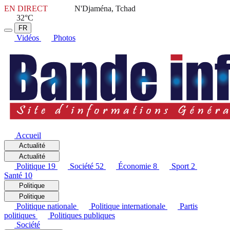
EN DIRECT
N'Djaména, Tchad
32°C
FR
Vidéos
Photos
Accueil
Actualité
Actualité
Politique
19
Société
52
Économie
8
Sport
2
Santé
10
Politique
Politique
Politique nationale
Politique internationale
Partis
politiques
Politiques publiques
Société