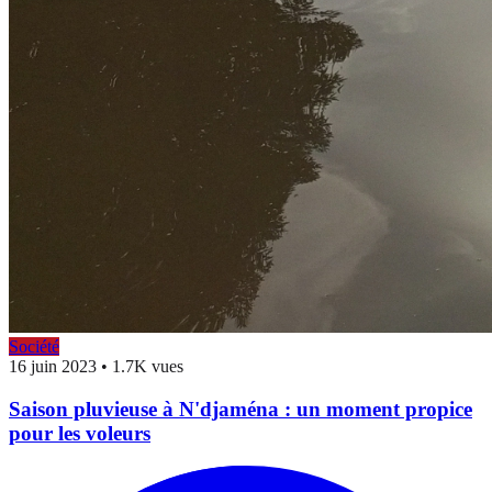
Société
16 juin 2023
•
1.7K vues
Saison pluvieuse à N'djaména : un moment propice
pour les voleurs