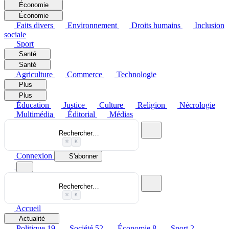
Économie
Économie
Faits divers
Environnement
Droits humains
Inclusion
sociale
Sport
Santé
Santé
Agriculture
Commerce
Technologie
Plus
Plus
Éducation
Justice
Culture
Religion
Nécrologie
Multimédia
Éditorial
Médias
Rechercher…
⌘
K
Connexion
S'abonner
Rechercher…
⌘
K
Accueil
Actualité
Politique
19
Société
52
Économie
8
Sport
2