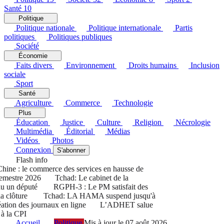
Santé
10
Politique
Politique nationale
Politique internationale
Partis
politiques
Politiques publiques
Société
Économie
Faits divers
Environnement
Droits humains
Inclusion
sociale
Sport
Santé
Agriculture
Commerce
Technologie
Plus
Éducation
Justice
Culture
Religion
Nécrologie
Multimédia
Éditorial
Médias
Vidéos
Photos
Connexion
S'abonner
Flash info
e : le commerce des services en hausse de
estre 2026
Tchad: Le cabinet de la
 un député
RGPH-3 : Le PM satisfait des
 clôture
Tchad: LA HAMA suspend jusqu'à
ion des journaux en ligne
L’ADHET salue
la CPI
Accueil
Politique
Mis à jour le 07 août 2026