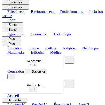
Économie
Économie
Faits divers
Environnement
Droits humains
Inclusion
sociale
Sport
Santé
Santé
Agriculture
Commerce
Technologie
Plus
Plus
Éducation
Justice
Culture
Religion
Nécrologie
Multimédia
Éditorial
Médias
Rechercher…
⌘
K
Connexion
S'abonner
Rechercher…
⌘
K
Accueil
Actualité
Politique
19
Société
52
Économie
8
Sport
2