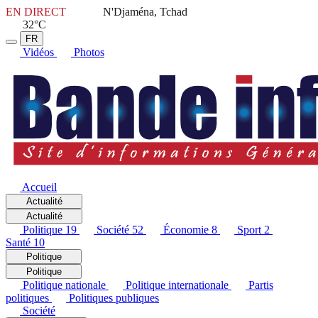
EN DIRECT
N'Djaména, Tchad
32°C
FR
Vidéos
Photos
Accueil
Actualité
Actualité
Politique
19
Société
52
Économie
8
Sport
2
Santé
10
Politique
Politique
Politique nationale
Politique internationale
Partis
politiques
Politiques publiques
Société