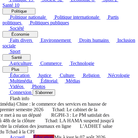
Santé
10
Politique
Politique nationale
Politique internationale
Partis
politiques
Politiques publiques
Société
Économie
Faits divers
Environnement
Droits humains
Inclusion
sociale
Sport
Santé
Agriculture
Commerce
Technologie
Plus
Éducation
Justice
Culture
Religion
Nécrologie
Multimédia
Éditorial
Médias
Vidéos
Photos
Connexion
S'abonner
Flash info
édia) Chine : le commerce des services en hausse de
remier semestre 2026
Tchad: Le cabinet de la
 met à nu un député
RGPH-3 : Le PM satisfait des
 48h de la clôture
Tchad: LA HAMA suspend jusqu'à
re la création des journaux en ligne
L’ADHET salue
du Tchad à la CPI
Accueil
Éducation
Mis à jour le 07 août 2026