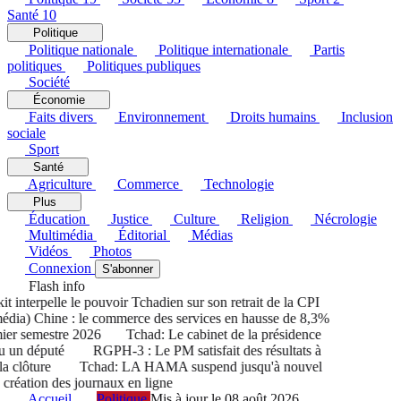
Santé
10
Politique
Politique nationale
Politique internationale
Partis
politiques
Politiques publiques
Société
Économie
Faits divers
Environnement
Droits humains
Inclusion
sociale
Sport
Santé
Agriculture
Commerce
Technologie
Plus
Éducation
Justice
Culture
Religion
Nécrologie
Multimédia
Éditorial
Médias
Vidéos
Photos
Connexion
S'abonner
Flash info
nterpelle le pouvoir Tchadien sur son retrait de la CPI
ia) Chine : le commerce des services en hausse de 8,3%
r semestre 2026
Tchad: Le cabinet de la présidence
un député
RGPH-3 : Le PM satisfait des résultats à
 clôture
Tchad: LA HAMA suspend jusqu'à nouvel
réation des journaux en ligne
Accueil
Politique
Mis à jour le 08 août 2026