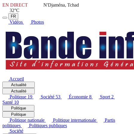
EN DIRECT
N'Djaména, Tchad
32°C
FR
Vidéos
Photos
Accueil
Actualité
Actualité
Politique
19
Société
53
Économie
8
Sport
2
Santé
10
Politique
Politique
Politique nationale
Politique internationale
Partis
politiques
Politiques publiques
Société