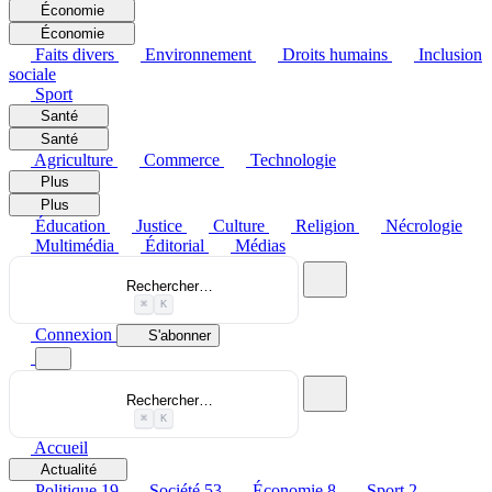
Économie
Économie
Faits divers
Environnement
Droits humains
Inclusion
sociale
Sport
Santé
Santé
Agriculture
Commerce
Technologie
Plus
Plus
Éducation
Justice
Culture
Religion
Nécrologie
Multimédia
Éditorial
Médias
Rechercher…
⌘
K
Connexion
S'abonner
Rechercher…
⌘
K
Accueil
Actualité
Politique
19
Société
53
Économie
8
Sport
2