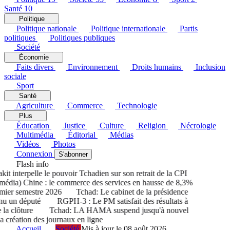
Santé
10
Politique
Politique nationale
Politique internationale
Partis
politiques
Politiques publiques
Société
Économie
Faits divers
Environnement
Droits humains
Inclusion
sociale
Sport
Santé
Agriculture
Commerce
Technologie
Plus
Éducation
Justice
Culture
Religion
Nécrologie
Multimédia
Éditorial
Médias
Vidéos
Photos
Connexion
S'abonner
Flash info
 interpelle le pouvoir Tchadien sur son retrait de la CPI
dia) Chine : le commerce des services en hausse de 8,3%
er semestre 2026
Tchad: Le cabinet de la présidence
u un député
RGPH-3 : Le PM satisfait des résultats à
a clôture
Tchad: LA HAMA suspend jusqu'à nouvel
création des journaux en ligne
Accueil
Société
Mis à jour le 08 août 2026