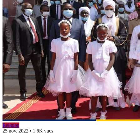
Religion
25 nov. 2022
•
1.6K vues