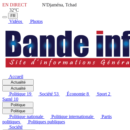
EN DIRECT
N'Djaména, Tchad
32°C
FR
Vidéos
Photos
Accueil
Actualité
Actualité
Politique
19
Société
53
Économie
8
Sport
2
Santé
10
Politique
Politique
Politique nationale
Politique internationale
Partis
politiques
Politiques publiques
Société