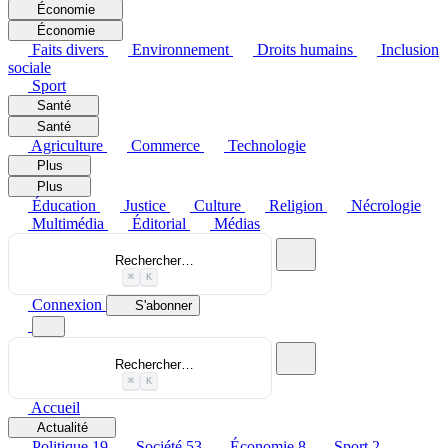
Économie
Économie
Faits divers
Environnement
Droits humains
Inclusion
sociale
Sport
Santé
Santé
Agriculture
Commerce
Technologie
Plus
Plus
Éducation
Justice
Culture
Religion
Nécrologie
Multimédia
Éditorial
Médias
Rechercher…
⌘
K
Connexion
S'abonner
Rechercher…
⌘
K
Accueil
Actualité
Politique
19
Société
53
Économie
8
Sport
2