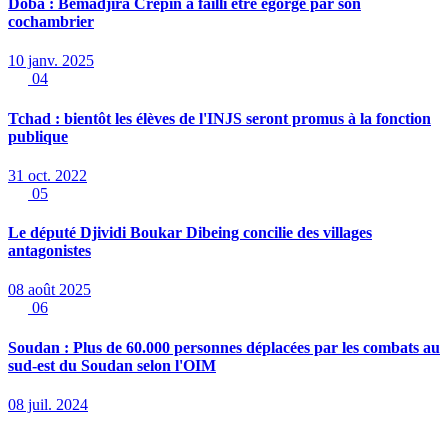
Doba : Bemadjira Crépin a failli être égorgé par son
cochambrier
10 janv. 2025
04
Tchad : bientôt les élèves de l'INJS seront promus à la fonction
publique
31 oct. 2022
05
Le député Djividi Boukar Dibeing concilie des villages
antagonistes
08 août 2025
06
Soudan : Plus de 60.000 personnes déplacées par les combats au
sud-est du Soudan selon l'OIM
08 juil. 2024