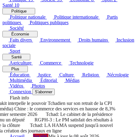
Santé
10
Politique
Politique nationale
Politique internationale
Partis
politiques
Politiques publiques
Société
Économie
Faits divers
Environnement
Droits humains
Inclusion
sociale
Sport
Santé
Agriculture
Commerce
Technologie
Plus
Éducation
Justice
Culture
Religion
Nécrologie
Multimédia
Éditorial
Médias
Vidéos
Photos
Connexion
S'abonner
Flash info
 interpelle le pouvoir Tchadien sur son retrait de la CPI
édia) Chine : le commerce des services en hausse de 8,3%
ier semestre 2026
Tchad: Le cabinet de la présidence
u un député
RGPH-3 : Le PM satisfait des résultats à
la clôture
Tchad: LA HAMA suspend jusqu'à nouvel
 création des journaux en ligne
Accueil
Société
Mis à jour le 08 août 2026