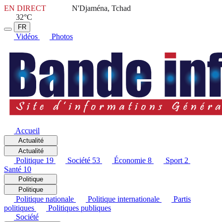
EN DIRECT
N'Djaména, Tchad
32°C
FR
Vidéos
Photos
Accueil
Actualité
Actualité
Politique
19
Société
53
Économie
8
Sport
2
Santé
10
Politique
Politique
Politique nationale
Politique internationale
Partis
politiques
Politiques publiques
Société