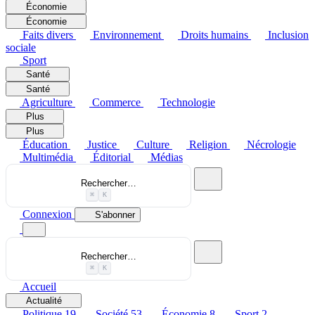
Économie
Économie
Faits divers
Environnement
Droits humains
Inclusion
sociale
Sport
Santé
Santé
Agriculture
Commerce
Technologie
Plus
Plus
Éducation
Justice
Culture
Religion
Nécrologie
Multimédia
Éditorial
Médias
Rechercher…
⌘
K
Connexion
S'abonner
Rechercher…
⌘
K
Accueil
Actualité
Politique
19
Société
53
Économie
8
Sport
2