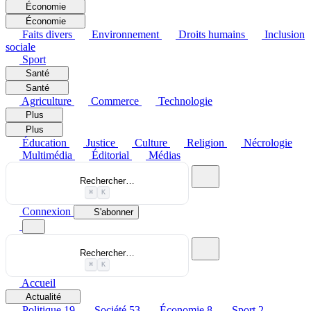
Économie
Économie
Faits divers
Environnement
Droits humains
Inclusion
sociale
Sport
Santé
Santé
Agriculture
Commerce
Technologie
Plus
Plus
Éducation
Justice
Culture
Religion
Nécrologie
Multimédia
Éditorial
Médias
Rechercher…
⌘
K
Connexion
S'abonner
Rechercher…
⌘
K
Accueil
Actualité
Politique
19
Société
53
Économie
8
Sport
2