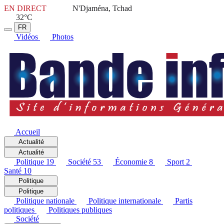
EN DIRECT
N'Djaména, Tchad
32°C
FR
Vidéos
Photos
Accueil
Actualité
Actualité
Politique
19
Société
53
Économie
8
Sport
2
Santé
10
Politique
Politique
Politique nationale
Politique internationale
Partis
politiques
Politiques publiques
Société