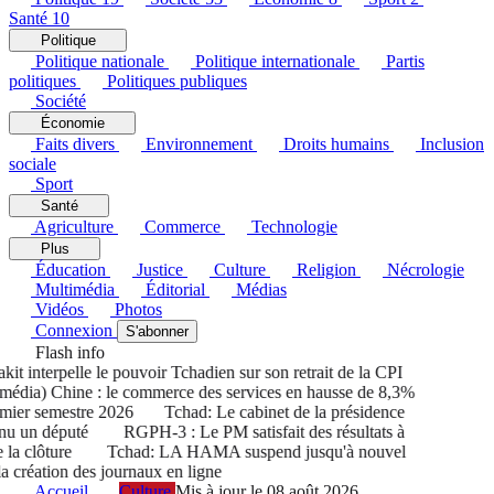
Santé
10
Politique
Politique nationale
Politique internationale
Partis
politiques
Politiques publiques
Société
Économie
Faits divers
Environnement
Droits humains
Inclusion
sociale
Sport
Santé
Agriculture
Commerce
Technologie
Plus
Éducation
Justice
Culture
Religion
Nécrologie
Multimédia
Éditorial
Médias
Vidéos
Photos
Connexion
S'abonner
Flash info
 interpelle le pouvoir Tchadien sur son retrait de la CPI
dia) Chine : le commerce des services en hausse de 8,3%
ier semestre 2026
Tchad: Le cabinet de la présidence
u un député
RGPH-3 : Le PM satisfait des résultats à
a clôture
Tchad: LA HAMA suspend jusqu'à nouvel
 création des journaux en ligne
Accueil
Culture
Mis à jour le 08 août 2026