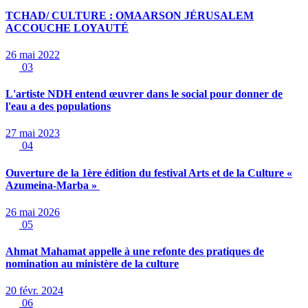
TCHAD/ CULTURE : OMAARSON JÉRUSALEM
ACCOUCHE LOYAUTÉ
26 mai 2022
03
L'artiste NDH entend œuvrer dans le social pour donner de
l'eau a des populations
27 mai 2023
04
Ouverture de la 1ère édition du festival Arts et de la Culture «
Azumeina-Marba »
26 mai 2026
05
Ahmat Mahamat appelle à une refonte des pratiques de
nomination au ministère de la culture
20 févr. 2024
06