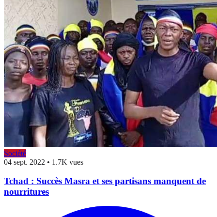
Société
04 sept. 2022
•
1.7K vues
Tchad : Succès Masra et ses partisans manquent de
nourritures