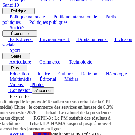
Santé
10
Politique
Politique nationale
Politique internationale
Partis
politiques
Politiques publiques
Société
Économie
Faits divers
Environnement
Droits humains
Inclusion
sociale
Sport
Santé
Agriculture
Commerce
Technologie
Plus
Éducation
Justice
Culture
Religion
Nécrologie
Multimédia
Éditorial
Médias
Vidéos
Photos
Connexion
S'abonner
Flash info
 interpelle le pouvoir Tchadien sur son retrait de la CPI
dia) Chine : le commerce des services en hausse de 8,3%
er semestre 2026
Tchad: Le cabinet de la présidence
 un député
RGPH-3 : Le PM satisfait des résultats à
a clôture
Tchad: LA HAMA suspend jusqu'à nouvel
création des journaux en ligne
Accueil
Politique
Mis à jour le 09 août 2026