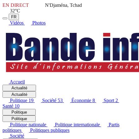
EN DIRECT
N'Djaména, Tchad
32°C
FR
Vidéos
Photos
Accueil
Actualité
Actualité
Politique
19
Société
53
Économie
8
Sport
2
Santé
10
Politique
Politique
Politique nationale
Politique internationale
Partis
politiques
Politiques publiques
Société