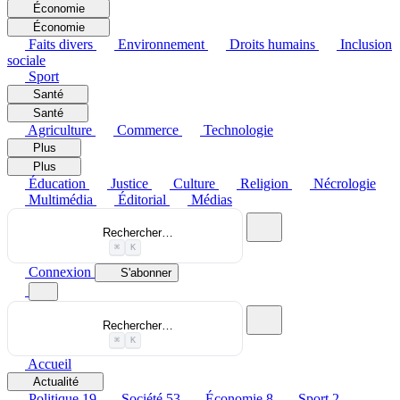
Économie
Économie
Faits divers
Environnement
Droits humains
Inclusion
sociale
Sport
Santé
Santé
Agriculture
Commerce
Technologie
Plus
Plus
Éducation
Justice
Culture
Religion
Nécrologie
Multimédia
Éditorial
Médias
Rechercher…
⌘
K
Connexion
S'abonner
Rechercher…
⌘
K
Accueil
Actualité
Politique
19
Société
53
Économie
8
Sport
2