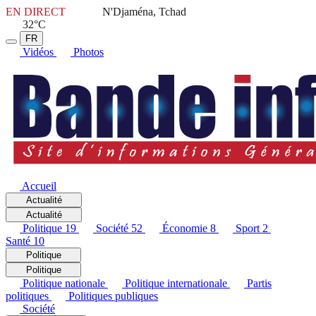
EN DIRECT
N'Djaména, Tchad
32°C
FR
Vidéos
Photos
Accueil
Actualité
Actualité
Politique
19
Société
52
Économie
8
Sport
2
Santé
10
Politique
Politique
Politique nationale
Politique internationale
Partis
politiques
Politiques publiques
Société