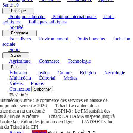
Santé
10
Politique
Politique nationale
Politique internationale
Partis
politiques
Politiques publiques
Société
Économie
Faits divers
Environnement
Droits humains
Inclusion
sociale
Sport
Santé
Agriculture
Commerce
Technologie
Plus
Éducation
Justice
Culture
Religion
Nécrologie
Multimédia
Éditorial
Médias
Vidéos
Photos
Connexion
S'abonner
Flash info
imédia) Chine : le commerce des services en hausse de
 premier semestre 2026
Tchad: Le cabinet de la
nce met à nu un député
RGPH-3 : Le PM satisfait des
s à 48h de la clôture
Tchad: LA HAMA suspend jusqu'à
rdre la création des journaux en ligne
L’ADHET salue
it du Tchad à la CPI
Accueil
Société
Mis à jour le 05 août 2026