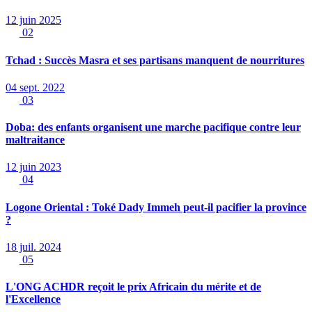
12 juin 2025
02
Tchad : Succès Masra et ses partisans manquent de nourritures
04 sept. 2022
03
Doba: des enfants organisent une marche pacifique contre leur
maltraitance
12 juin 2023
04
Logone Oriental : Toké Dady Immeh peut-il pacifier la province
?
18 juil. 2024
05
L'ONG ACHDR reçoit le prix Africain du mérite et de
l'Excellence