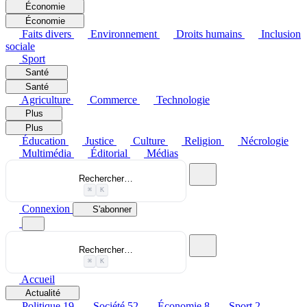
Économie
Économie
Faits divers
Environnement
Droits humains
Inclusion
sociale
Sport
Santé
Santé
Agriculture
Commerce
Technologie
Plus
Plus
Éducation
Justice
Culture
Religion
Nécrologie
Multimédia
Éditorial
Médias
Rechercher…
⌘
K
Connexion
S'abonner
Rechercher…
⌘
K
Accueil
Actualité
Politique
19
Société
52
Économie
8
Sport
2