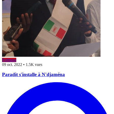
Politique
09 oct. 2022
•
1.5K vues
Paradit s'installe à N'djaména