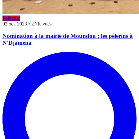
Politique
02 oct. 2023
•
2.7K vues
Nomination à la mairie de Moundou : les pèlerins à
N'Djamena