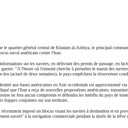
que le quartier général central de Khatam al-Anbiya, le principal command
locus naval américain contre l'Iran.
nformations sur les navires, en délivrant des permis de passage, en fact
guerre. "A l'heure où l'ennemi cherche à perturber le transit des navires 
-feu (actuel de deux semaines), le pays empêchera la réouverture conditi
stiné aux bases américaines en Asie occidentale est approvisionné via l
diqué que l'Iran a reçu de nouvelles propositions américaines, transmise
nienne ne fera aucun compromis et défendra les intérêts du pays de toute
urs frappes conjointes sur son territoire.
t récemment imposé un blocus visant les navires à destination et en prov
ement ouvert" à la navigation commerciale pendant la durée de la trêve d