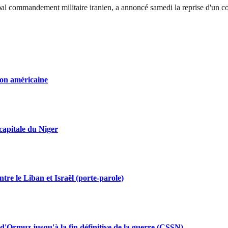
al commandement militaire iranien, a annoncé samedi la reprise d'un con
ion américaine
capitale du Niger
tre le Liban et Israël (porte-parole)
 d'Ormuz jusqu'à la fin définitive de la guerre (CSSN)