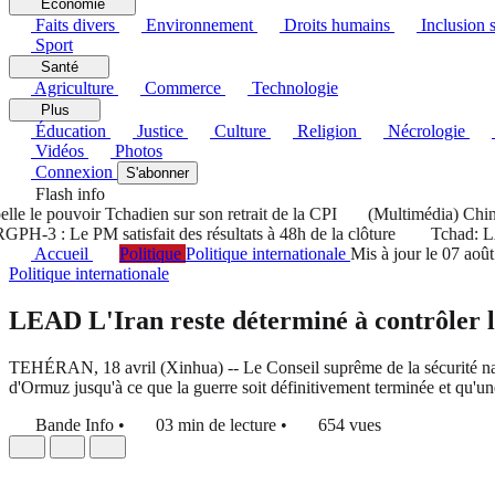
Économie
Faits divers
Environnement
Droits humains
Inclusion s
Sport
Santé
Agriculture
Commerce
Technologie
Plus
Éducation
Justice
Culture
Religion
Nécrologie
Vidéos
Photos
Connexion
S'abonner
Flash info
e le pouvoir Tchadien sur son retrait de la CPI
(Multimédia) Chine :
-3 : Le PM satisfait des résultats à 48h de la clôture
Tchad: LA HA
Accueil
Politique
Politique internationale
Mis à jour le 07 aoû
Politique internationale
LEAD L'Iran reste déterminé à contrôler le
TEHÉRAN, 18 avril (Xinhua) -- Le Conseil suprême de la sécurité natio
d'Ormuz jusqu'à ce que la guerre soit définitivement terminée et qu'une
Bande Info
•
03 min de lecture
•
654 vues