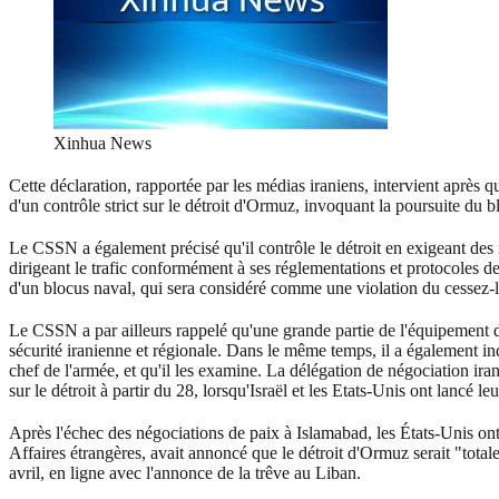
Xinhua News
Cette déclaration, rapportée par les médias iraniens, intervient après 
d'un contrôle strict sur le détroit d'Ormuz, invoquant la poursuite du b
Le CSSN a également précisé qu'il contrôle le détroit en exigeant des i
dirigeant le trafic conformément à ses réglementations et protocoles de 
d'un blocus naval, qui sera considéré comme une violation du cessez-le
Le CSSN a par ailleurs rappelé qu'une grande partie de l'équipement de
sécurité iranienne et régionale. Dans le même temps, il a également in
chef de l'armée, et qu'il les examine. La délégation de négociation ira
sur le détroit à partir du 28, lorsqu'Israël et les Etats-Unis ont lancé le
Après l'échec des négociations de paix à Islamabad, les États-Unis on
Affaires étrangères, avait annoncé que le détroit d'Ormuz serait "total
avril, en ligne avec l'annonce de la trêve au Liban.