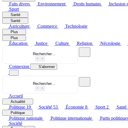
Faits divers
Environnement
Droits humains
Inclusion s
Sport
Santé
Santé
Agriculture
Commerce
Technologie
Plus
Plus
Éducation
Justice
Culture
Religion
Nécrologie
Rechercher…
⌘
K
Connexion
S'abonner
Rechercher…
⌘
K
Accueil
Actualité
Politique
19
Société
53
Économie
8
Sport
2
Santé
Politique
Politique nationale
Politique internationale
Partis politique
Société