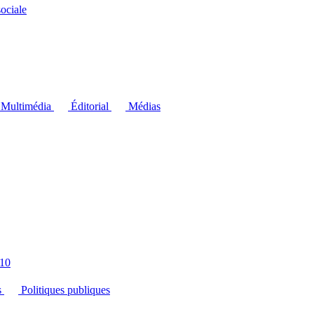
ociale
Multimédia
Éditorial
Médias
10
s
Politiques publiques