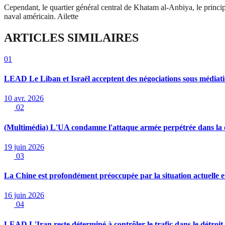
Cependant, le quartier général central de Khatam al-Anbiya, le princip
naval américain. Ailette
ARTICLES SIMILAIRES
01
LEAD Le Liban et Israël acceptent des négociations sous médiat
10 avr. 2026
02
(Multimédia) L'UA condamne l'attaque armée perpétrée dans la 
19 juin 2026
03
La Chine est profondément préoccupée par la situation actuelle en
16 juin 2026
04
LEAD L'Iran reste déterminé à contrôler le trafic dans le détroit