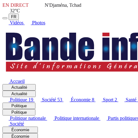
EN DIRECT
N'Djaména, Tchad
32°C
FR
Vidéos
Photos
Accueil
Actualité
Actualité
Politique
19
Société
53
Économie
8
Sport
2
Santé
Politique
Politique
Politique nationale
Politique internationale
Partis politique
Société
Économie
Économie