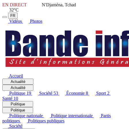
EN DIRECT
N'Djaména, Tchad
32°C
FR
Vidéos
Photos
Accueil
Actualité
Actualité
Politique
19
Société
53
Économie
8
Sport
2
Santé
10
Politique
Politique
Politique nationale
Politique internationale
Partis
politiques
Politiques publiques
Société