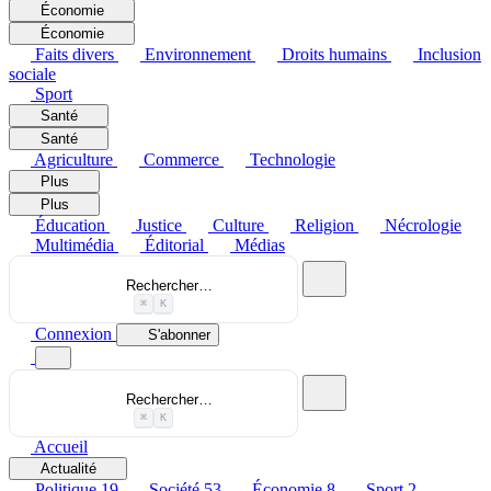
Économie
Économie
Faits divers
Environnement
Droits humains
Inclusion
sociale
Sport
Santé
Santé
Agriculture
Commerce
Technologie
Plus
Plus
Éducation
Justice
Culture
Religion
Nécrologie
Multimédia
Éditorial
Médias
Rechercher…
⌘
K
Connexion
S'abonner
Rechercher…
⌘
K
Accueil
Actualité
Politique
19
Société
53
Économie
8
Sport
2