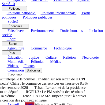
Santé
10
Politique
Politique nationale
Politique internationale
Partis
politiques
Politiques publiques
Société
Économie
Faits divers
Environnement
Droits humains
Inclusion
sociale
Sport
Santé
Agriculture
Commerce
Technologie
Plus
Éducation
Justice
Culture
Religion
Nécrologie
Multimédia
Éditorial
Médias
Vidéos
Photos
Connexion
S'abonner
Flash info
interpelle le pouvoir Tchadien sur son retrait de la CPI
ia) Chine : le commerce des services en hausse de 8,3%
er semestre 2026
Tchad: Le cabinet de la présidence
 un député
RGPH-3 : Le PM satisfait des résultats à
a clôture
Tchad: LA HAMA suspend jusqu'à nouvel
création des journaux en ligne
Accueil
Santé
Mis à jour le 07 août 2026