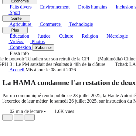
Économie
Faits divers
Environnement
Droits humains
Inclusion s
Sport
Santé
Agriculture
Commerce
Technologie
Plus
Éducation
Justice
Culture
Religion
Nécrologie
Vidéos
Photos
Connexion
S'abonner
Flash info
le pouvoir Tchadien sur son retrait de la CPI
(Multimédia) Chine : l
 : Le PM satisfait des résultats à 48h de la clôture
Tchad: LA HAM
Accueil
Mis à jour le 08 août 2026
La HAMA condamne l'arrestation de deux 
Par un communiqué rendu public ce 28 juillet 2025, la Haute Autorité 
l'exercice de leur métier, le samedi 26 juillet 2025, sur instruction 
02 min de lecture
•
1.6K vues