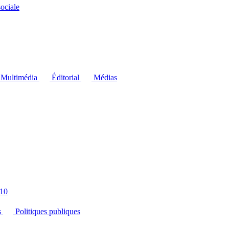
ociale
Multimédia
Éditorial
Médias
10
s
Politiques publiques