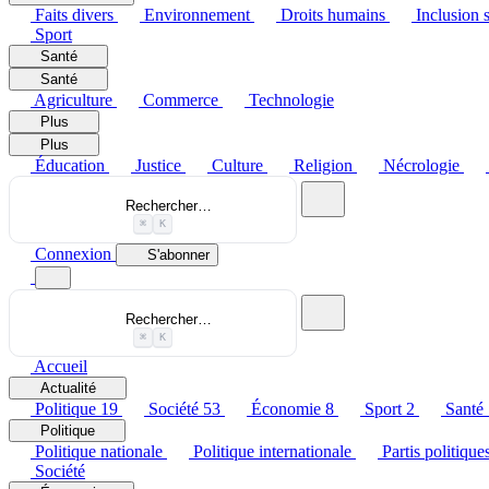
Faits divers
Environnement
Droits humains
Inclusion s
Sport
Santé
Santé
Agriculture
Commerce
Technologie
Plus
Plus
Éducation
Justice
Culture
Religion
Nécrologie
Rechercher…
⌘
K
Connexion
S'abonner
Rechercher…
⌘
K
Accueil
Actualité
Politique
19
Société
53
Économie
8
Sport
2
Santé
Politique
Politique nationale
Politique internationale
Partis politique
Société