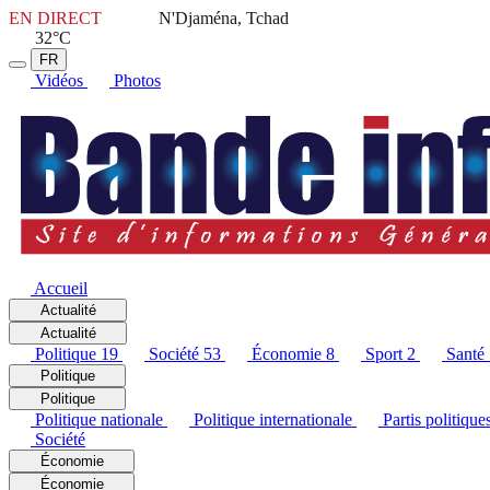
EN DIRECT
N'Djaména, Tchad
32°C
FR
Vidéos
Photos
Accueil
Actualité
Actualité
Politique
19
Société
53
Économie
8
Sport
2
Santé
Politique
Politique
Politique nationale
Politique internationale
Partis politique
Société
Économie
Économie