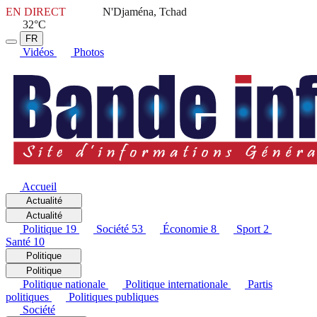
EN DIRECT
N'Djaména, Tchad
32°C
FR
Vidéos
Photos
Accueil
Actualité
Actualité
Politique
19
Société
53
Économie
8
Sport
2
Santé
10
Politique
Politique
Politique nationale
Politique internationale
Partis
politiques
Politiques publiques
Société