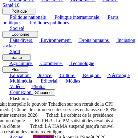
Santé
10
Politique
Politique nationale
Politique internationale
Partis
politiques
Politiques publiques
Société
Économie
Faits divers
Environnement
Droits humains
Inclusion
sociale
Sport
Santé
Agriculture
Commerce
Technologie
Plus
Éducation
Justice
Culture
Religion
Nécrologie
Multimédia
Éditorial
Médias
Vidéos
Photos
Connexion
S'abonner
Flash info
 interpelle le pouvoir Tchadien sur son retrait de la CPI
dia) Chine : le commerce des services en hausse de 8,3%
ier semestre 2026
Tchad: Le cabinet de la présidence
u un député
RGPH-3 : Le PM satisfait des résultats à
a clôture
Tchad: LA HAMA suspend jusqu'à nouvel
 création des journaux en ligne
Accueil
Éducation
Mis à jour le 09 août 2026