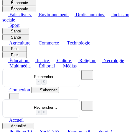
Économie
Économie
Faits divers
Environnement
Droits humains
Inclusion
sociale
Sport
Santé
Santé
Agriculture
Commerce
Technologie
Plus
Plus
Éducation
Justice
Culture
Religion
Nécrologie
Multimédia
Éditorial
Médias
Rechercher…
⌘
K
Connexion
S'abonner
Rechercher…
⌘
K
Accueil
Actualité
Politique
19
Société
53
Économie
8
Sport
2