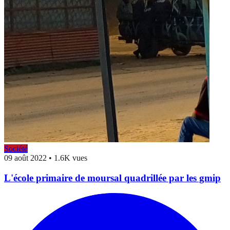
Société
09 août 2022
•
1.6K vues
L'école primaire de moursal quadrillée par les gmip