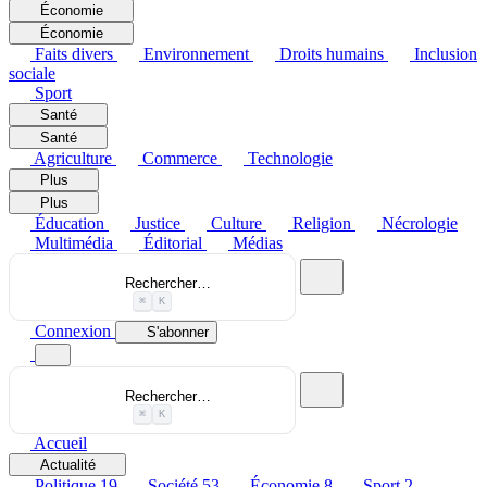
Économie
Économie
Faits divers
Environnement
Droits humains
Inclusion
sociale
Sport
Santé
Santé
Agriculture
Commerce
Technologie
Plus
Plus
Éducation
Justice
Culture
Religion
Nécrologie
Multimédia
Éditorial
Médias
Rechercher…
⌘
K
Connexion
S'abonner
Rechercher…
⌘
K
Accueil
Actualité
Politique
19
Société
53
Économie
8
Sport
2