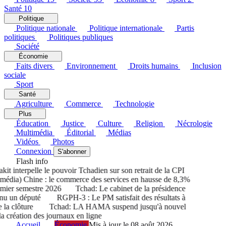
Santé
10
Politique
Politique nationale
Politique internationale
Partis
politiques
Politiques publiques
Société
Économie
Faits divers
Environnement
Droits humains
Inclusion
sociale
Sport
Santé
Agriculture
Commerce
Technologie
Plus
Éducation
Justice
Culture
Religion
Nécrologie
Multimédia
Éditorial
Médias
Vidéos
Photos
Connexion
S'abonner
Flash info
 interpelle le pouvoir Tchadien sur son retrait de la CPI
dia) Chine : le commerce des services en hausse de 8,3%
ier semestre 2026
Tchad: Le cabinet de la présidence
u un député
RGPH-3 : Le PM satisfait des résultats à
a clôture
Tchad: LA HAMA suspend jusqu'à nouvel
 création des journaux en ligne
Accueil
Économie
Mis à jour le 08 août 2026