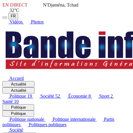
EN DIRECT
N'Djaména, Tchad
32°C
FR
Vidéos
Photos
Accueil
Actualité
Actualité
Politique
19
Société
52
Économie
8
Sport
2
Santé
10
Politique
Politique
Politique nationale
Politique internationale
Partis
politiques
Politiques publiques
Société