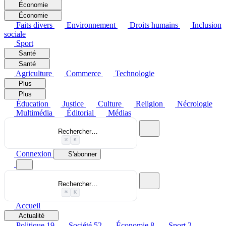
Économie
Économie
Faits divers
Environnement
Droits humains
Inclusion
sociale
Sport
Santé
Santé
Agriculture
Commerce
Technologie
Plus
Plus
Éducation
Justice
Culture
Religion
Nécrologie
Multimédia
Éditorial
Médias
Rechercher…
⌘
K
Connexion
S'abonner
Rechercher…
⌘
K
Accueil
Actualité
Politique
19
Société
52
Économie
8
Sport
2