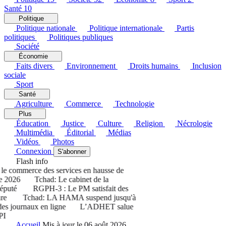
Santé
10
Politique
Politique nationale
Politique internationale
Partis
politiques
Politiques publiques
Société
Économie
Faits divers
Environnement
Droits humains
Inclusion
sociale
Sport
Santé
Agriculture
Commerce
Technologie
Plus
Éducation
Justice
Culture
Religion
Nécrologie
Multimédia
Éditorial
Médias
Vidéos
Photos
Connexion
S'abonner
Flash info
 commerce des services en hausse de
 2026
Tchad: Le cabinet de la
puté
RGPH-3 : Le PM satisfait des
e
Tchad: LA HAMA suspend jusqu'à
s journaux en ligne
L’ADHET salue
Accueil
Mis à jour le 06 août 2026