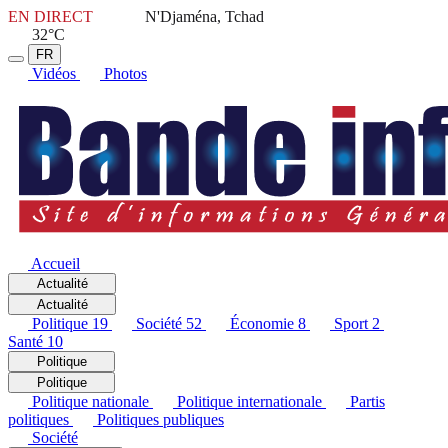
EN DIRECT
N'Djaména, Tchad
32°C
FR
Vidéos
Photos
Accueil
Actualité
Actualité
Politique
19
Société
52
Économie
8
Sport
2
Santé
10
Politique
Politique
Politique nationale
Politique internationale
Partis
politiques
Politiques publiques
Société