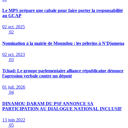
Le MPS prépare une cabale pour faire porter la responsabilité
au GCAP
02 oct. 2025
02
Nomination à la mairie de Moundou : les pèlerins à N'Djamena
02 oct. 2023
03
Tchad: Le groupe parlementaire alliance républicaine dénonce
l'agression verbale contre un député
01 juil. 2026
04
DINAMOU DARAM DU PSF ANNONCE SA
PARTICIPATION AU DIALOGUE NATIONAL INCLUSIF
13 juin 2022
05