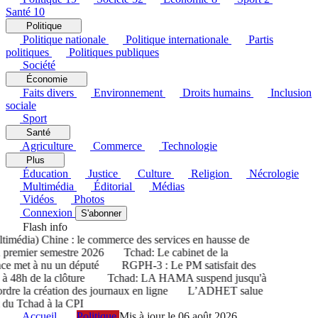
Santé
10
Politique
Politique nationale
Politique internationale
Partis
politiques
Politiques publiques
Société
Économie
Faits divers
Environnement
Droits humains
Inclusion
sociale
Sport
Santé
Agriculture
Commerce
Technologie
Plus
Éducation
Justice
Culture
Religion
Nécrologie
Multimédia
Éditorial
Médias
Vidéos
Photos
Connexion
S'abonner
Flash info
média) Chine : le commerce des services en hausse de
remier semestre 2026
Tchad: Le cabinet de la
e met à nu un député
RGPH-3 : Le PM satisfait des
à 48h de la clôture
Tchad: LA HAMA suspend jusqu'à
re la création des journaux en ligne
L’ADHET salue
 du Tchad à la CPI
Accueil
Politique
Mis à jour le 06 août 2026