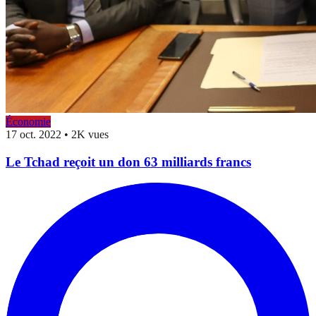
Économie
17 oct. 2022
•
2K vues
Le Tchad reçoit un don 63 milliards francs