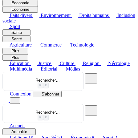
Économie
Économie
Faits divers
Environnement
Droits humains
Inclusion
sociale
Sport
Santé
Santé
Agriculture
Commerce
Technologie
Plus
Plus
Éducation
Justice
Culture
Religion
Nécrologie
Multimédia
Éditorial
Médias
Rechercher…
⌘
K
Connexion
S'abonner
Rechercher…
⌘
K
Accueil
Actualité
Politique
19
Société
52
Économie
8
Sport
2