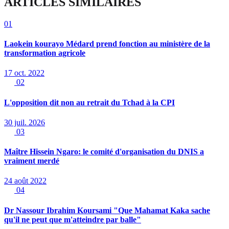
ARTICLES SIMILAIRES
01
Laokein kourayo Médard prend fonction au ministère de la
transformation agricole
17 oct. 2022
02
L'opposition dit non au retrait du Tchad à la CPI
30 juil. 2026
03
Maître Hissein Ngaro: le comité d'organisation du DNIS a
vraiment merdé
24 août 2022
04
Dr Nassour Ibrahim Koursami "Que Mahamat Kaka sache
qu'il ne peut que m'atteindre par balle"