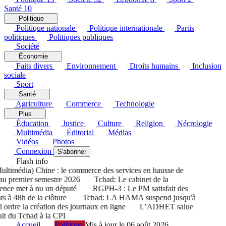
Santé
10
Politique
Politique nationale
Politique internationale
Partis
politiques
Politiques publiques
Société
Économie
Faits divers
Environnement
Droits humains
Inclusion
sociale
Sport
Santé
Agriculture
Commerce
Technologie
Plus
Éducation
Justice
Culture
Religion
Nécrologie
Multimédia
Éditorial
Médias
Vidéos
Photos
Connexion
S'abonner
Flash info
timédia) Chine : le commerce des services en hausse de
 premier semestre 2026
Tchad: Le cabinet de la
nce met à nu un député
RGPH-3 : Le PM satisfait des
s à 48h de la clôture
Tchad: LA HAMA suspend jusqu'à
rdre la création des journaux en ligne
L’ADHET salue
it du Tchad à la CPI
Accueil
Politique
Mis à jour le 06 août 2026