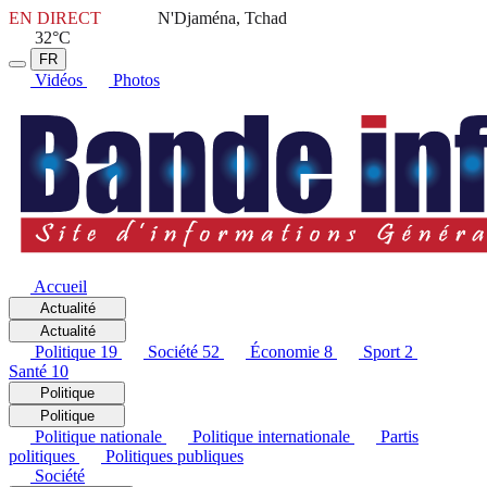
EN DIRECT
N'Djaména, Tchad
32°C
FR
Vidéos
Photos
Accueil
Actualité
Actualité
Politique
19
Société
52
Économie
8
Sport
2
Santé
10
Politique
Politique
Politique nationale
Politique internationale
Partis
politiques
Politiques publiques
Société