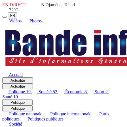
EN DIRECT
N'Djaména, Tchad
32°C
FR
Vidéos
Photos
Accueil
Actualité
Actualité
Politique
19
Société
52
Économie
8
Sport
2
Santé
10
Politique
Politique
Politique nationale
Politique internationale
Partis
politiques
Politiques publiques
Société