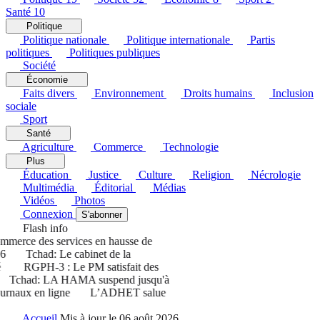
Santé
10
Politique
Politique nationale
Politique internationale
Partis
politiques
Politiques publiques
Société
Économie
Faits divers
Environnement
Droits humains
Inclusion
sociale
Sport
Santé
Agriculture
Commerce
Technologie
Plus
Éducation
Justice
Culture
Religion
Nécrologie
Multimédia
Éditorial
Médias
Vidéos
Photos
Connexion
S'abonner
Flash info
merce des services en hausse de
Tchad: Le cabinet de la
RGPH-3 : Le PM satisfait des
Tchad: LA HAMA suspend jusqu'à
urnaux en ligne
L’ADHET salue
Accueil
Mis à jour le 06 août 2026