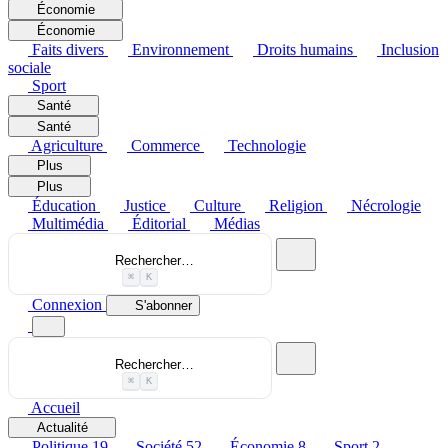
Économie
Économie
Faits divers
Environnement
Droits humains
Inclusion
sociale
Sport
Santé
Santé
Agriculture
Commerce
Technologie
Plus
Plus
Éducation
Justice
Culture
Religion
Nécrologie
Multimédia
Éditorial
Médias
Rechercher…
⌘
K
Connexion
S'abonner
Rechercher…
⌘
K
Accueil
Actualité
Politique
19
Société
52
Économie
8
Sport
2