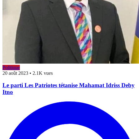
Politique
20 août 2023
•
2.1K vues
Le parti Les Patriotes tétanise Mahamat Idriss Deby
Itno