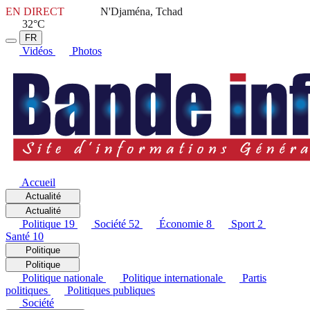
EN DIRECT
N'Djaména, Tchad
32°C
FR
Vidéos
Photos
Accueil
Actualité
Actualité
Politique
19
Société
52
Économie
8
Sport
2
Santé
10
Politique
Politique
Politique nationale
Politique internationale
Partis
politiques
Politiques publiques
Société