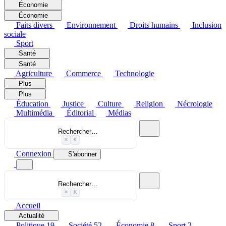
Économie
Économie
Faits divers
Environnement
Droits humains
Inclusion
sociale
Sport
Santé
Santé
Agriculture
Commerce
Technologie
Plus
Plus
Éducation
Justice
Culture
Religion
Nécrologie
Multimédia
Éditorial
Médias
Rechercher…
⌘
K
Connexion
S'abonner
Rechercher…
⌘
K
Accueil
Actualité
Politique
19
Société
52
Économie
8
Sport
2