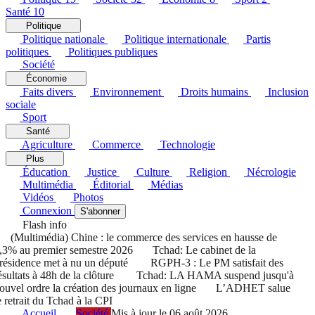
Santé
10
Politique
Politique nationale
Politique internationale
Partis
politiques
Politiques publiques
Société
Économie
Faits divers
Environnement
Droits humains
Inclusion
sociale
Sport
Santé
Agriculture
Commerce
Technologie
Plus
Éducation
Justice
Culture
Religion
Nécrologie
Multimédia
Éditorial
Médias
Vidéos
Photos
Connexion
S'abonner
Flash info
(Multimédia) Chine : le commerce des services en hausse de
% au premier semestre 2026
Tchad: Le cabinet de la
sidence met à nu un député
RGPH-3 : Le PM satisfait des
ultats à 48h de la clôture
Tchad: LA HAMA suspend jusqu'à
vel ordre la création des journaux en ligne
L’ADHET salue
etrait du Tchad à la CPI
Accueil
Société
Mis à jour le 06 août 2026