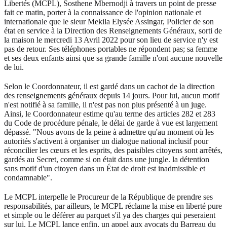
Libertés (MCPL), Sosthene Mbernodji à travers un point de presse
fait ce matin, porter à la connaissance de l'opinion nationale et
internationale que le sieur Mekila Elysée Assingar, Policier de son
état en service à la Direction des Renseignements Généraux, sorti de
la maison le mercredi 13 Avril 2022 pour son lieu de service n'y est
pas de retour. Ses téléphones portables ne répondent pas; sa femme
et ses deux enfants ainsi que sa grande famille n'ont aucune nouvelle
de lui.
Selon le Coordonnateur, il est gardé dans un cachot de la direction
des renseignements généraux depuis 14 jours. Pour lui, aucun motif
n'est notifié à sa famille, il n'est pas non plus présenté à un juge.
Ainsi, le Coordonnateur estime qu'au terme des articles 282 et 283
du Code de procédure pénale, le délai de garde à vue est largement
dépassé. "Nous avons de la peine à admettre qu'au moment où les
autorités s'activent à organiser un dialogue national inclusif pour
réconcilier les cœurs et les esprits, des paisibles citoyens sont arrêtés,
gardés au Secret, comme si on était dans une jungle. la détention
sans motif d'un citoyen dans un État de droit est inadmissible et
condamnable".
Le MCPL interpelle le Procureur de la République de prendre ses
responsabilités, par ailleurs, le MCPL réclame la mise en liberté pure
et simple ou le déférer au parquet s'il ya des charges qui peseraient
sur lui. Le MCPL lance enfin, un appel aux avocats du Barreau du