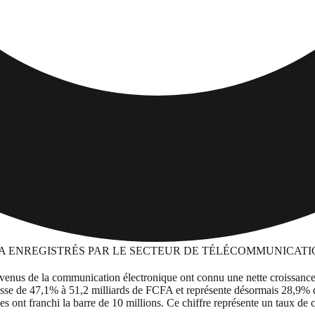
s revenus de la communication électronique ont connu une nette croissan
 passe de 47,1% à 51,2 milliards de FCFA et représente désormais 28,9% d
iles ont franchi la barre de 10 millions. Ce chiffre représente un taux d