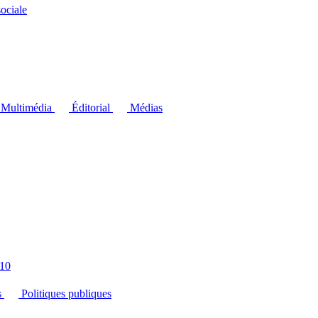
ociale
Multimédia
Éditorial
Médias
10
s
Politiques publiques