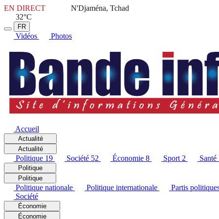
EN DIRECT
N'Djaména, Tchad
32°C
FR
Vidéos
Photos
Accueil
Actualité
Actualité
Politique
19
Société
52
Économie
8
Sport
2
Santé
Politique
Politique
Politique nationale
Politique internationale
Partis politique
Société
Économie
Économie