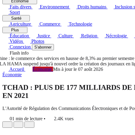
Économie
Faits divers
Environnement
Droits humains
Inclusion s
Sport
Santé
Agriculture
Commerce
Technologie
Plus
Éducation
Justice
Culture
Religion
Nécrologie
Vidéos
Photos
Connexion
S'abonner
Flash info
 : le commerce des services en hausse de 8,3% au premier semestre 2
HAMA suspend jusqu'à nouvel ordre la création des journaux en lign
Accueil
Économie
Mis à jour le 07 août 2026
Économie
TCHAD : PLUS DE 177 MILLIARDS 
EN 2021
L'Autorité de Régulation des Communications Électroniques et de Post
01 min de lecture
•
2.4K vues