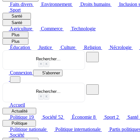
Faits divers
Environnement
Droits humains
Inclusion s
Sport
Santé
Santé
Agriculture
Commerce
Technologie
Plus
Plus
Éducation
Justice
Culture
Religion
Nécrologie
Rechercher…
⌘
K
Connexion
S'abonner
Rechercher…
⌘
K
Accueil
Actualité
Politique
19
Société
52
Économie
8
Sport
2
Santé
Politique
Politique nationale
Politique internationale
Partis politique
Société