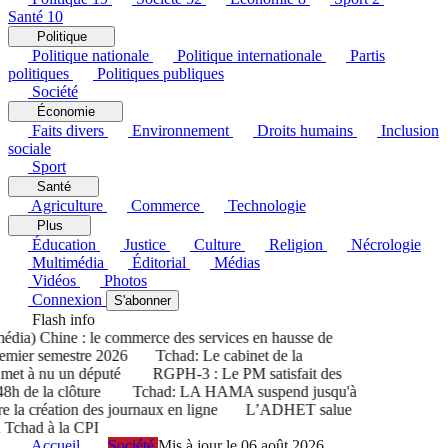
Santé
10
Politique
Politique nationale
Politique internationale
Partis
politiques
Politiques publiques
Société
Économie
Faits divers
Environnement
Droits humains
Inclusion
sociale
Sport
Santé
Agriculture
Commerce
Technologie
Plus
Éducation
Justice
Culture
Religion
Nécrologie
Multimédia
Éditorial
Médias
Vidéos
Photos
Connexion
S'abonner
Flash info
ia) Chine : le commerce des services en hausse de
ier semestre 2026
Tchad: Le cabinet de la
et à nu un député
RGPH-3 : Le PM satisfait des
8h de la clôture
Tchad: LA HAMA suspend jusqu'à
la création des journaux en ligne
L’ADHET salue
Tchad à la CPI
Accueil
Société
Mis à jour le 06 août 2026