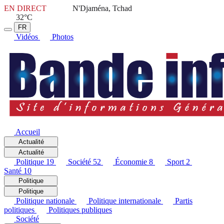
EN DIRECT
N'Djaména, Tchad
32°C
FR
Vidéos
Photos
Accueil
Actualité
Actualité
Politique
19
Société
52
Économie
8
Sport
2
Santé
10
Politique
Politique
Politique nationale
Politique internationale
Partis
politiques
Politiques publiques
Société