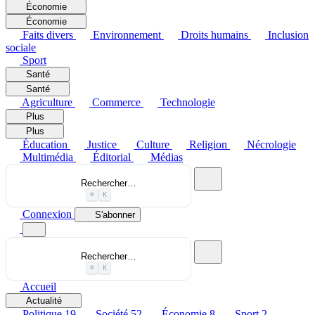
Économie
Économie
Faits divers
Environnement
Droits humains
Inclusion
sociale
Sport
Santé
Santé
Agriculture
Commerce
Technologie
Plus
Plus
Éducation
Justice
Culture
Religion
Nécrologie
Multimédia
Éditorial
Médias
Rechercher…
⌘
K
Connexion
S'abonner
Rechercher…
⌘
K
Accueil
Actualité
Politique
19
Société
52
Économie
8
Sport
2