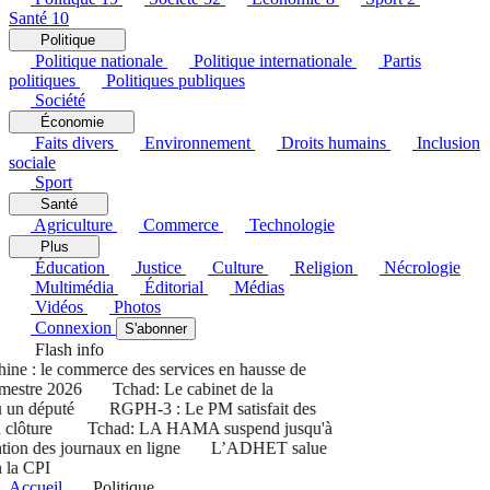
Santé
10
Politique
Politique nationale
Politique internationale
Partis
politiques
Politiques publiques
Société
Économie
Faits divers
Environnement
Droits humains
Inclusion
sociale
Sport
Santé
Agriculture
Commerce
Technologie
Plus
Éducation
Justice
Culture
Religion
Nécrologie
Multimédia
Éditorial
Médias
Vidéos
Photos
Connexion
S'abonner
Flash info
e : le commerce des services en hausse de
estre 2026
Tchad: Le cabinet de la
 un député
RGPH-3 : Le PM satisfait des
 clôture
Tchad: LA HAMA suspend jusqu'à
ion des journaux en ligne
L’ADHET salue
la CPI
Accueil
Politique