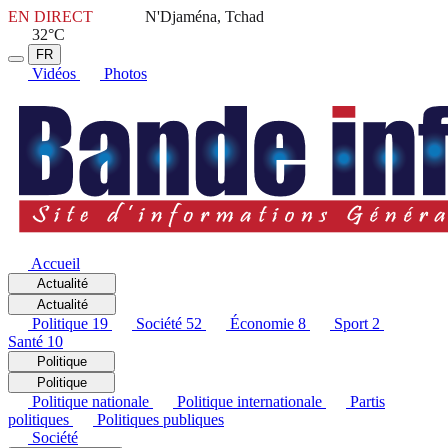
EN DIRECT
N'Djaména, Tchad
32°C
FR
Vidéos
Photos
Accueil
Actualité
Actualité
Politique
19
Société
52
Économie
8
Sport
2
Santé
10
Politique
Politique
Politique nationale
Politique internationale
Partis
politiques
Politiques publiques
Société