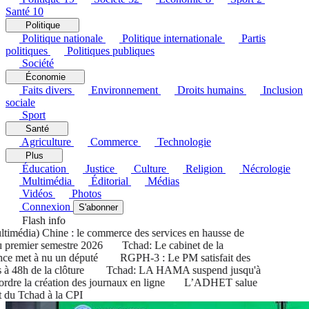
Santé
10
Politique
Politique nationale
Politique internationale
Partis
politiques
Politiques publiques
Société
Économie
Faits divers
Environnement
Droits humains
Inclusion
sociale
Sport
Santé
Agriculture
Commerce
Technologie
Plus
Éducation
Justice
Culture
Religion
Nécrologie
Multimédia
Éditorial
Médias
Vidéos
Photos
Connexion
S'abonner
Flash info
édia) Chine : le commerce des services en hausse de
remier semestre 2026
Tchad: Le cabinet de la
 met à nu un député
RGPH-3 : Le PM satisfait des
 48h de la clôture
Tchad: LA HAMA suspend jusqu'à
re la création des journaux en ligne
L’ADHET salue
du Tchad à la CPI