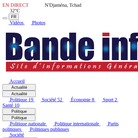
EN DIRECT
N'Djaména, Tchad
32°C
FR
Vidéos
Photos
Accueil
Actualité
Actualité
Politique
19
Société
52
Économie
8
Sport
2
Santé
10
Politique
Politique
Politique nationale
Politique internationale
Partis
politiques
Politiques publiques
Société