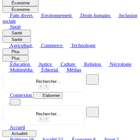
Économie
Économie
Faits divers
Environnement
Droits humains
Inclusion
sociale
Sport
Santé
Santé
Agriculture
Commerce
Technologie
Plus
Plus
Éducation
Justice
Culture
Religion
Nécrologie
Multimédia
Éditorial
Médias
Rechercher…
⌘
K
Connexion
S'abonner
Rechercher…
⌘
K
Accueil
Actualité
Politique
19
Société
52
Économie
8
Sport
2