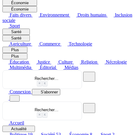
Économie
Économie
Faits divers
Environnement
Droits humains
Inclusion
sociale
Sport
Santé
Santé
Agriculture
Commerce
Technologie
Plus
Plus
Éducation
Justice
Culture
Religion
Nécrologie
Multimédia
Éditorial
Médias
Rechercher…
⌘
K
Connexion
S'abonner
Rechercher…
⌘
K
Accueil
Actualité
Politique
19
Société
53
Économie
8
Sport
2