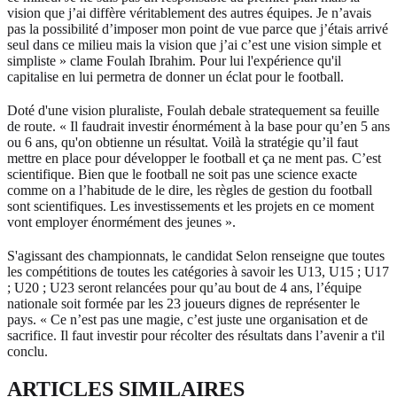
vision que j’ai diffère véritablement des autres équipes. Je n’avais
pas la possibilité d’imposer mon point de vue parce que j’étais arrivé
seul dans ce milieu mais la vision que j’ai c’est une vision simple et
simpliste » clame Foulah Ibrahim. Pour lui l'expérience qu'il
capitalise en lui permetra de donner un éclat pour le football.
Doté d'une vision pluraliste, Foulah debale stratequement sa feuille
de route. « Il faudrait investir énormément à la base pour qu’en 5 ans
ou 6 ans, qu'on obtienne un résultat. Voilà la stratégie qu’il faut
mettre en place pour développer le football et ça ne ment pas. C’est
scientifique. Bien que le football ne soit pas une science exacte
comme on a l’habitude de le dire, les règles de gestion du football
sont scientifiques. Les investissements et les projets en ce moment
vont employer énormément des jeunes ».
S'agissant des championnats, le candidat Selon renseigne que toutes
les compétitions de toutes les catégories à savoir les U13, U15 ; U17
; U20 ; U23 seront relancées pour qu’au bout de 4 ans, l’équipe
nationale soit formée par les 23 joueurs dignes de représenter le
pays. « Ce n’est pas une magie, c’est juste une organisation et de
sacrifice. Il faut investir pour récolter des résultats dans l’avenir a t'il
conclu.
ARTICLES SIMILAIRES