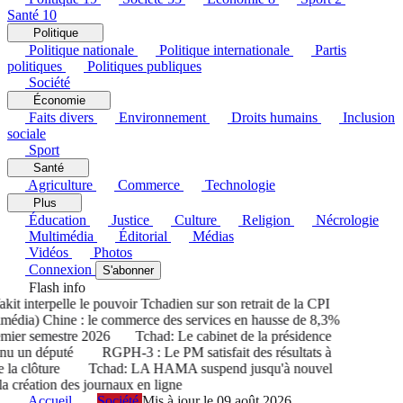
Santé
10
Politique
Politique nationale
Politique internationale
Partis
politiques
Politiques publiques
Société
Économie
Faits divers
Environnement
Droits humains
Inclusion
sociale
Sport
Santé
Agriculture
Commerce
Technologie
Plus
Éducation
Justice
Culture
Religion
Nécrologie
Multimédia
Éditorial
Médias
Vidéos
Photos
Connexion
S'abonner
Flash info
 interpelle le pouvoir Tchadien sur son retrait de la CPI
édia) Chine : le commerce des services en hausse de 8,3%
ier semestre 2026
Tchad: Le cabinet de la présidence
u un député
RGPH-3 : Le PM satisfait des résultats à
la clôture
Tchad: LA HAMA suspend jusqu'à nouvel
 création des journaux en ligne
Accueil
Société
Mis à jour le 09 août 2026