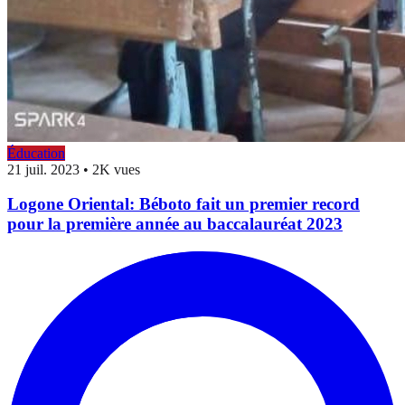
Éducation
21 juil. 2023
•
2K vues
Logone Oriental: Béboto fait un premier record
pour la première année au baccalauréat 2023