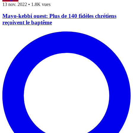
13 nov. 2022
•
1.8K vues
Mayo-kebbi ouest: Plus de 140 fidèles chrétiens
reçoivent le baptême