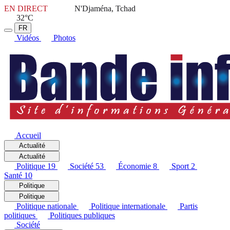
EN DIRECT
N'Djaména, Tchad
32°C
FR
Vidéos
Photos
Accueil
Actualité
Actualité
Politique
19
Société
53
Économie
8
Sport
2
Santé
10
Politique
Politique
Politique nationale
Politique internationale
Partis
politiques
Politiques publiques
Société