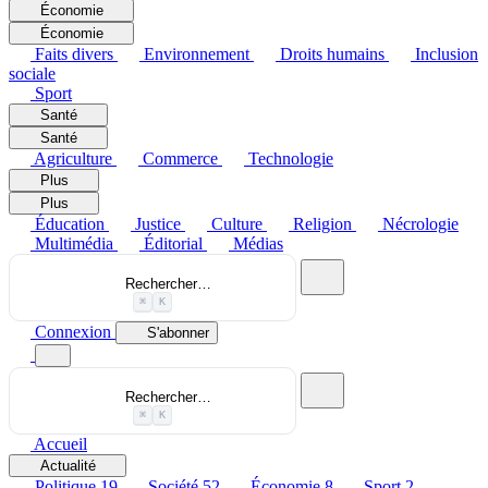
Économie
Économie
Faits divers
Environnement
Droits humains
Inclusion
sociale
Sport
Santé
Santé
Agriculture
Commerce
Technologie
Plus
Plus
Éducation
Justice
Culture
Religion
Nécrologie
Multimédia
Éditorial
Médias
Rechercher…
⌘
K
Connexion
S'abonner
Rechercher…
⌘
K
Accueil
Actualité
Politique
19
Société
52
Économie
8
Sport
2