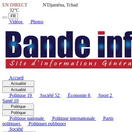
EN DIRECT
N'Djaména, Tchad
32°C
FR
Vidéos
Photos
Accueil
Actualité
Actualité
Politique
19
Société
52
Économie
8
Sport
2
Santé
10
Politique
Politique
Politique nationale
Politique internationale
Partis
politiques
Politiques publiques
Société