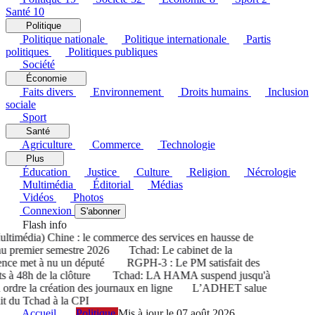
Santé
10
Politique
Politique nationale
Politique internationale
Partis
politiques
Politiques publiques
Société
Économie
Faits divers
Environnement
Droits humains
Inclusion
sociale
Sport
Santé
Agriculture
Commerce
Technologie
Plus
Éducation
Justice
Culture
Religion
Nécrologie
Multimédia
Éditorial
Médias
Vidéos
Photos
Connexion
S'abonner
Flash info
imédia) Chine : le commerce des services en hausse de
premier semestre 2026
Tchad: Le cabinet de la
ce met à nu un député
RGPH-3 : Le PM satisfait des
 à 48h de la clôture
Tchad: LA HAMA suspend jusqu'à
rdre la création des journaux en ligne
L’ADHET salue
t du Tchad à la CPI
Accueil
Politique
Mis à jour le 07 août 2026