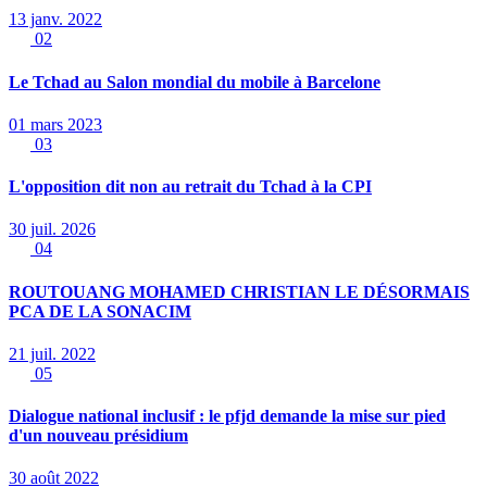
13 janv. 2022
02
Le Tchad au Salon mondial du mobile à Barcelone
01 mars 2023
03
L'opposition dit non au retrait du Tchad à la CPI
30 juil. 2026
04
ROUTOUANG MOHAMED CHRISTIAN LE DÉSORMAIS
PCA DE LA SONACIM
21 juil. 2022
05
Dialogue national inclusif : le pfjd demande la mise sur pied
d'un nouveau présidium
30 août 2022