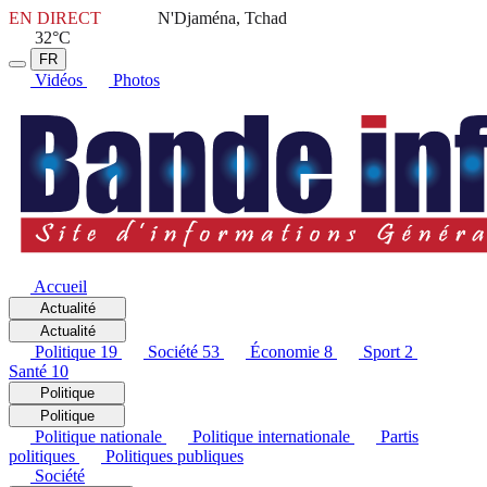
EN DIRECT
N'Djaména, Tchad
32°C
FR
Vidéos
Photos
Accueil
Actualité
Actualité
Politique
19
Société
53
Économie
8
Sport
2
Santé
10
Politique
Politique
Politique nationale
Politique internationale
Partis
politiques
Politiques publiques
Société