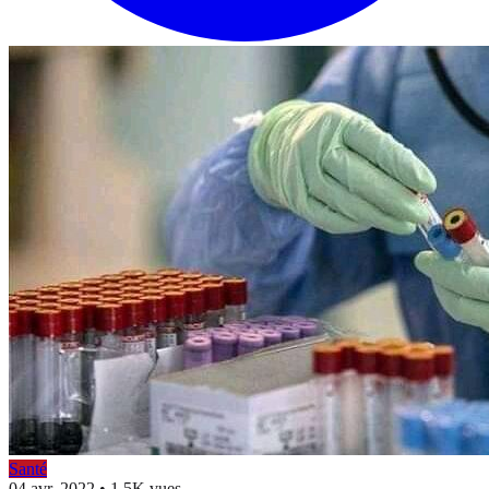
Santé
04 avr. 2022
•
1.5K vues