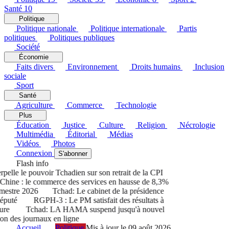
Santé
10
Politique
Politique nationale
Politique internationale
Partis
politiques
Politiques publiques
Société
Économie
Faits divers
Environnement
Droits humains
Inclusion
sociale
Sport
Santé
Agriculture
Commerce
Technologie
Plus
Éducation
Justice
Culture
Religion
Nécrologie
Multimédia
Éditorial
Médias
Vidéos
Photos
Connexion
S'abonner
Flash info
lle le pouvoir Tchadien sur son retrait de la CPI
ine : le commerce des services en hausse de 8,3%
estre 2026
Tchad: Le cabinet de la présidence
puté
RGPH-3 : Le PM satisfait des résultats à
re
Tchad: LA HAMA suspend jusqu'à nouvel
n des journaux en ligne
Accueil
Politique
Mis à jour le 09 août 2026