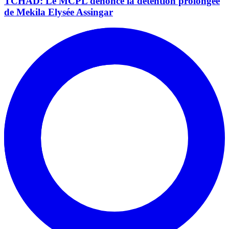
TCHAD: Le MCPL dénonce la détention prolongée
de Mekila Elysée Assingar