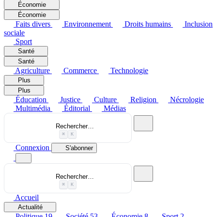
Économie
Économie
Faits divers
Environnement
Droits humains
Inclusion
sociale
Sport
Santé
Santé
Agriculture
Commerce
Technologie
Plus
Plus
Éducation
Justice
Culture
Religion
Nécrologie
Multimédia
Éditorial
Médias
Rechercher…
⌘
K
Connexion
S'abonner
Rechercher…
⌘
K
Accueil
Actualité
Politique
19
Société
53
Économie
8
Sport
2