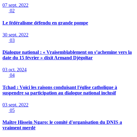
07 sept. 2022
02
Le fédéralisme défendu en grande pompe
30 sept. 2022
03
Dialogue national : « Vraisemblablement on s’achemine vers la
date du 15 février » dixit Armand Djégoltar
03 oct. 2024
04
Tchad : Voici les raisons conduisant l'église catholique à
suspendre sa participation au dialogue national inclusif
03 sept. 2022
05
Maître Hissein Ngaro: le comité d'organisation du DNIS a
vraiment merdé