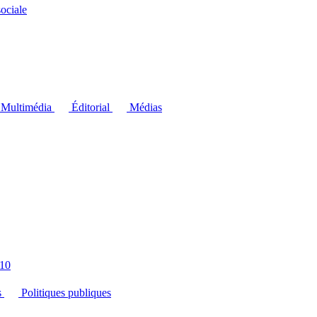
ociale
Multimédia
Éditorial
Médias
10
s
Politiques publiques