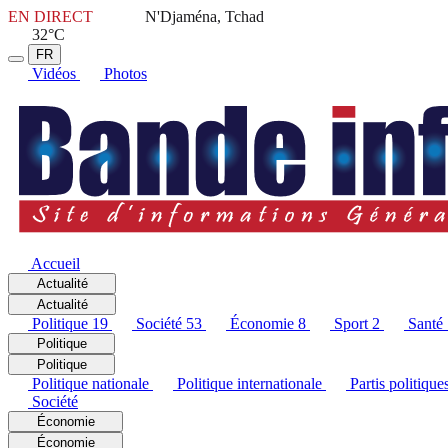
EN DIRECT
N'Djaména, Tchad
32°C
FR
Vidéos
Photos
Accueil
Actualité
Actualité
Politique
19
Société
53
Économie
8
Sport
2
Santé
Politique
Politique
Politique nationale
Politique internationale
Partis politique
Société
Économie
Économie