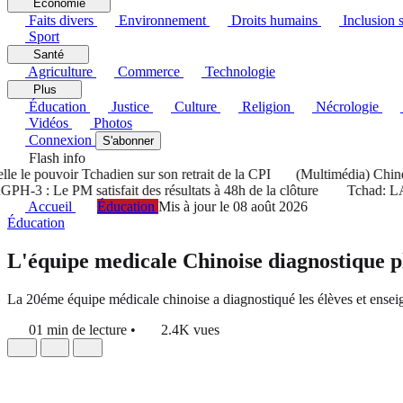
Économie
Faits divers
Environnement
Droits humains
Inclusion s
Sport
Santé
Agriculture
Commerce
Technologie
Plus
Éducation
Justice
Culture
Religion
Nécrologie
Vidéos
Photos
Connexion
S'abonner
Flash info
 pouvoir Tchadien sur son retrait de la CPI
(Multimédia) Chine : le
: Le PM satisfait des résultats à 48h de la clôture
Tchad: LA HAMA 
Accueil
Éducation
Mis à jour le 08 août 2026
Éducation
L'équipe medicale Chinoise diagnostique p
La 20éme équipe médicale chinoise a diagnostiqué les élèves et enseig
01 min de lecture
•
2.4K vues