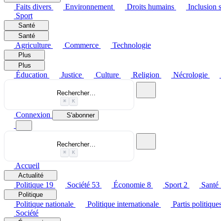
Faits divers
Environnement
Droits humains
Inclusion s
Sport
Santé
Santé
Agriculture
Commerce
Technologie
Plus
Plus
Éducation
Justice
Culture
Religion
Nécrologie
Rechercher…
⌘
K
Connexion
S'abonner
Rechercher…
⌘
K
Accueil
Actualité
Politique
19
Société
53
Économie
8
Sport
2
Santé
Politique
Politique nationale
Politique internationale
Partis politique
Société