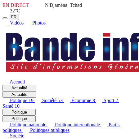
EN DIRECT
N'Djaména, Tchad
32°C
FR
Vidéos
Photos
Accueil
Actualité
Actualité
Politique
19
Société
53
Économie
8
Sport
2
Santé
10
Politique
Politique
Politique nationale
Politique internationale
Partis
politiques
Politiques publiques
Société