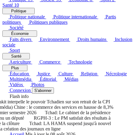
Santé
10
Politique
Politique nationale
Politique internationale
Partis
politiques
Politiques publiques
Société
Économie
Faits divers
Environnement
Droits humains
Inclusion
sociale
Sport
Santé
Agriculture
Commerce
Technologie
Plus
Éducation
Justice
Culture
Religion
Nécrologie
Multimédia
Éditorial
Médias
Vidéos
Photos
Connexion
S'abonner
Flash info
 interpelle le pouvoir Tchadien sur son retrait de la CPI
dia) Chine : le commerce des services en hausse de 8,3%
ier semestre 2026
Tchad: Le cabinet de la présidence
u un député
RGPH-3 : Le PM satisfait des résultats à
a clôture
Tchad: LA HAMA suspend jusqu'à nouvel
 création des journaux en ligne
Accueil
Mis à jour le 08 août 2026