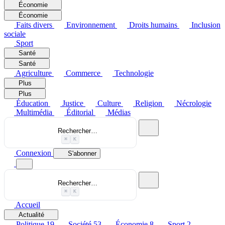
Économie
Économie
Faits divers
Environnement
Droits humains
Inclusion
sociale
Sport
Santé
Santé
Agriculture
Commerce
Technologie
Plus
Plus
Éducation
Justice
Culture
Religion
Nécrologie
Multimédia
Éditorial
Médias
Rechercher…
⌘
K
Connexion
S'abonner
Rechercher…
⌘
K
Accueil
Actualité
Politique
19
Société
53
Économie
8
Sport
2