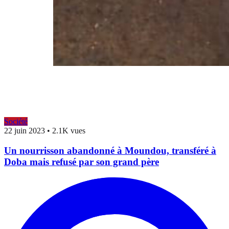
Société
22 juin 2023
•
2.1K vues
Un nourrisson abandonné à Moundou, transféré à
Doba mais refusé par son grand père