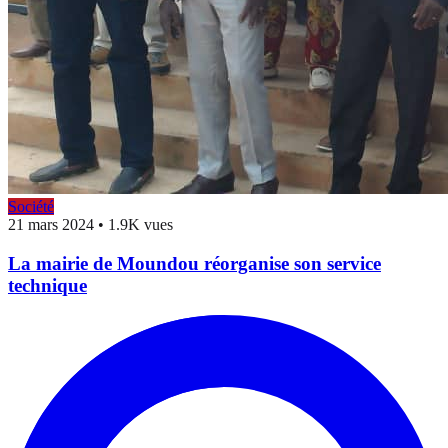
Société
21 mars 2024
•
1.9K vues
La mairie de Moundou réorganise son service
technique