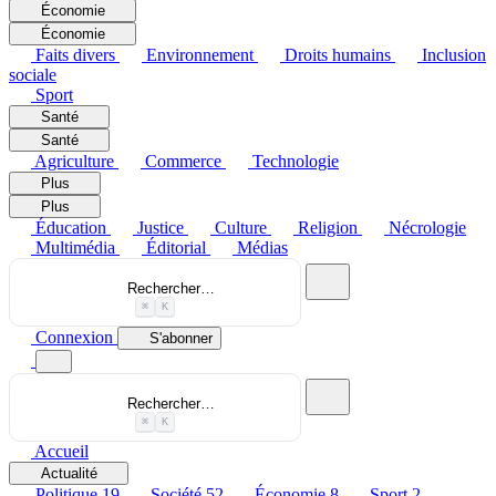
Économie
Économie
Faits divers
Environnement
Droits humains
Inclusion
sociale
Sport
Santé
Santé
Agriculture
Commerce
Technologie
Plus
Plus
Éducation
Justice
Culture
Religion
Nécrologie
Multimédia
Éditorial
Médias
Rechercher…
⌘
K
Connexion
S'abonner
Rechercher…
⌘
K
Accueil
Actualité
Politique
19
Société
52
Économie
8
Sport
2