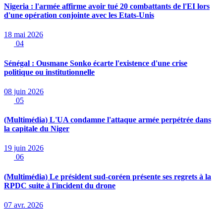
Nigeria : l'armée affirme avoir tué 20 combattants de l'EI lors
d'une opération conjointe avec les Etats-Unis
18 mai 2026
04
Sénégal : Ousmane Sonko écarte l'existence d'une crise
politique ou institutionnelle
08 juin 2026
05
(Multimédia) L'UA condamne l'attaque armée perpétrée dans
la capitale du Niger
19 juin 2026
06
(Multimédia) Le président sud-coréen présente ses regrets à la
RPDC suite à l'incident du drone
07 avr. 2026