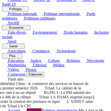
Santé
10
Politique
Politique nationale
Politique internationale
Partis
politiques
Politiques publiques
Société
Économie
Faits divers
Environnement
Droits humains
Inclusion
sociale
Sport
Santé
Agriculture
Commerce
Technologie
Plus
Éducation
Justice
Culture
Religion
Nécrologie
Multimédia
Éditorial
Médias
Vidéos
Photos
Connexion
S'abonner
Flash info
média) Chine : le commerce des services en hausse de
premier semestre 2026
Tchad: Le cabinet de la
ce met à nu un député
RGPH-3 : Le PM satisfait des
 à 48h de la clôture
Tchad: LA HAMA suspend jusqu'à
dre la création des journaux en ligne
L’ADHET salue
t du Tchad à la CPI
Accueil
Politique
Politique internationale
Mis à jour le 06