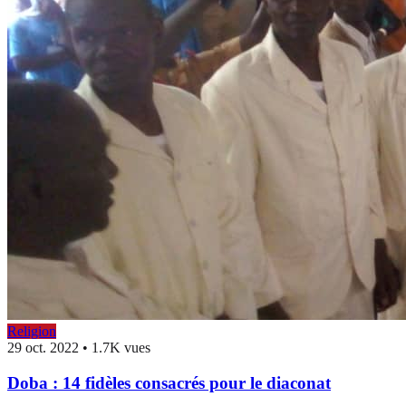
Religion
29 oct. 2022
•
1.7K vues
Doba : 14 fidèles consacrés pour le diaconat