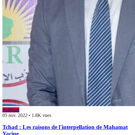
Politique
05 nov. 2022
•
1.8K vues
Tchad : Les raisons de l'interpellation de Mahamat
Yacine