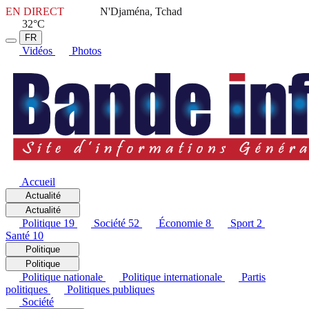
EN DIRECT
N'Djaména, Tchad
32°C
FR
Vidéos
Photos
Accueil
Actualité
Actualité
Politique
19
Société
52
Économie
8
Sport
2
Santé
10
Politique
Politique
Politique nationale
Politique internationale
Partis
politiques
Politiques publiques
Société