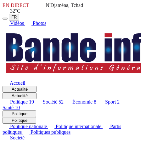
EN DIRECT
N'Djaména, Tchad
32°C
FR
Vidéos
Photos
Accueil
Actualité
Actualité
Politique
19
Société
52
Économie
8
Sport
2
Santé
10
Politique
Politique
Politique nationale
Politique internationale
Partis
politiques
Politiques publiques
Société