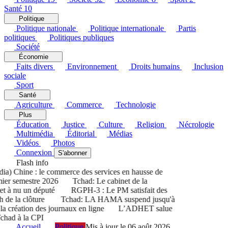
Santé
10
Politique
Politique nationale
Politique internationale
Partis
politiques
Politiques publiques
Société
Économie
Faits divers
Environnement
Droits humains
Inclusion
sociale
Sport
Santé
Agriculture
Commerce
Technologie
Plus
Éducation
Justice
Culture
Religion
Nécrologie
Multimédia
Éditorial
Médias
Vidéos
Photos
Connexion
S'abonner
Flash info
) Chine : le commerce des services en hausse de
er semestre 2026
Tchad: Le cabinet de la
 à nu un député
RGPH-3 : Le PM satisfait des
 de la clôture
Tchad: LA HAMA suspend jusqu'à
 création des journaux en ligne
L’ADHET salue
had à la CPI
Accueil
Politique
Mis à jour le 06 août 2026