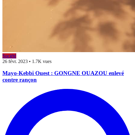
Société
26 févr. 2023
•
1.7K vues
Mayo-Kebbi Ouest : GONGNE OUAZOU enlevé
contre rançon