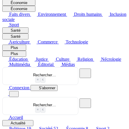
Économie
Économie
Faits divers
Environnement
Droits humains
Inclusion
sociale
Sport
Santé
Santé
Agriculture
Commerce
Technologie
Plus
Plus
Éducation
Justice
Culture
Religion
Nécrologie
Multimédia
Éditorial
Médias
Rechercher…
⌘
K
Connexion
S'abonner
Rechercher…
⌘
K
Accueil
Actualité
Politique
19
Société
52
Économie
8
Sport
2