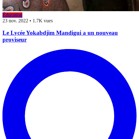
Éducation
23 nov. 2022
•
1.7K vues
Le Lycée Yokabdjim Mandigui a un nouveau
proviseur