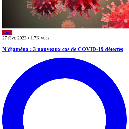
Santé
27 févr. 2023
•
1.7K vues
N'djaména : 3 nouveaux cas de COVID-19 détectés