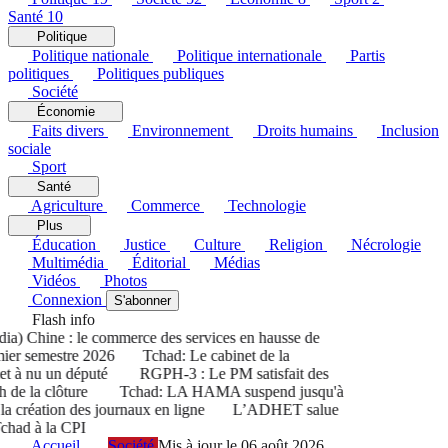
Santé
10
Politique
Politique nationale
Politique internationale
Partis
politiques
Politiques publiques
Société
Économie
Faits divers
Environnement
Droits humains
Inclusion
sociale
Sport
Santé
Agriculture
Commerce
Technologie
Plus
Éducation
Justice
Culture
Religion
Nécrologie
Multimédia
Éditorial
Médias
Vidéos
Photos
Connexion
S'abonner
Flash info
) Chine : le commerce des services en hausse de
r semestre 2026
Tchad: Le cabinet de la
 à nu un député
RGPH-3 : Le PM satisfait des
 de la clôture
Tchad: LA HAMA suspend jusqu'à
 création des journaux en ligne
L’ADHET salue
had à la CPI
Accueil
Société
Mis à jour le 06 août 2026