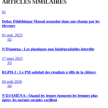
ARTICLES SIMILAIRES
01
Doba: Djidéhingar Massal assassiné dans son champ par les
éleveurs
01 sept. 2023
02
N'Djaména : Les plastiques non biodégradables interdits
17 mars 2025
03
RGPH-3 : Le PM satisfait des résultats à 48h de la clôture
04 août 2026
04
N'DJAMÉNA : Quand les jeunes épousent les femmes plus
âgées, les normes sociales vacillent