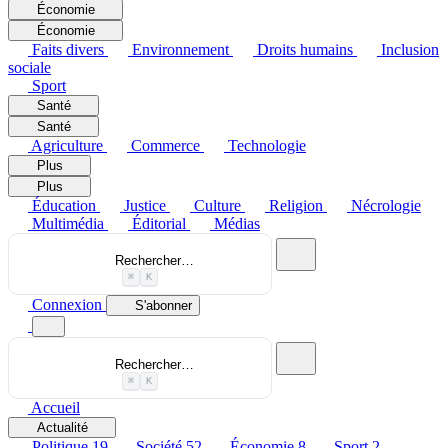
Économie
Économie
Faits divers
Environnement
Droits humains
Inclusion
sociale
Sport
Santé
Santé
Agriculture
Commerce
Technologie
Plus
Plus
Éducation
Justice
Culture
Religion
Nécrologie
Multimédia
Éditorial
Médias
Rechercher…
⌘
K
Connexion
S'abonner
Rechercher…
⌘
K
Accueil
Actualité
Politique
19
Société
52
Économie
8
Sport
2