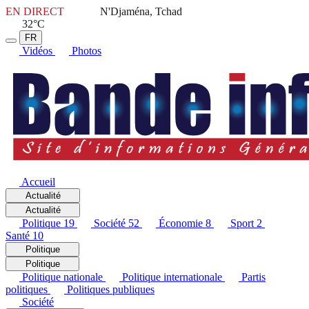
EN DIRECT
N'Djaména, Tchad
32°C
FR
Vidéos
Photos
Accueil
Actualité
Actualité
Politique
19
Société
52
Économie
8
Sport
2
Santé
10
Politique
Politique
Politique nationale
Politique internationale
Partis
politiques
Politiques publiques
Société