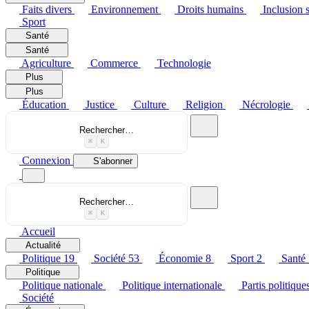
Faits divers
Environnement
Droits humains
Inclusion s
Sport
Santé
Santé
Agriculture
Commerce
Technologie
Plus
Plus
Éducation
Justice
Culture
Religion
Nécrologie
Rechercher…
⌘
K
Connexion
S'abonner
Rechercher…
⌘
K
Accueil
Actualité
Politique
19
Société
53
Économie
8
Sport
2
Santé
Politique
Politique nationale
Politique internationale
Partis politique
Société