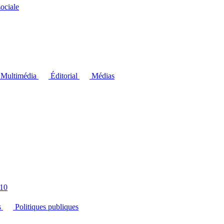
ociale
Multimédia
Éditorial
Médias
10
s
Politiques publiques