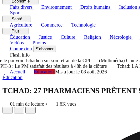
Économie
Faits divers
Environnement
Droits humains
Inclusion s
Sport
Santé
Agriculture
Commerce
Technologie
Plus
Éducation
Justice
Culture
Religion
Nécrologie
Vidéos
Photos
Connexion
S'abonner
Flash info
 pouvoir Tchadien sur son retrait de la CPI
(Multimédia) Chine : le
: Le PM satisfait des résultats à 48h de la clôture
Tchad: LA HAMA 
Accueil
Éducation
Mis à jour le 08 août 2026
Éducation
TCHAD: 27 PHARMACIENS PRÊTENT
01 min de lecture
•
1.6K vues