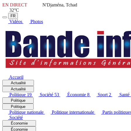
EN DIRECT
N'Djaména, Tchad
32°C
FR
Vidéos
Photos
Accueil
Actualité
Actualité
Politique
19
Société
53
Économie
8
Sport
2
Santé
Politique
Politique
Politique nationale
Politique internationale
Partis politique
Société
Économie
Économie