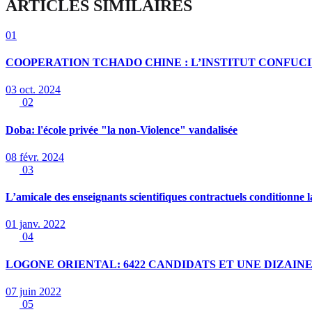
ARTICLES SIMILAIRES
01
COOPERATION TCHADO CHINE : L’INSTITUT CONFUCI
03 oct. 2024
02
Doba: l'école privée "la non-Violence" vandalisée
08 févr. 2024
03
L’amicale des enseignants scientifiques contractuels conditionne l
01 janv. 2022
04
LOGONE ORIENTAL: 6422 CANDIDATS ET UNE DIZAIN
07 juin 2022
05