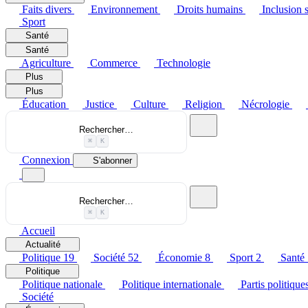
Faits divers
Environnement
Droits humains
Inclusion s
Sport
Santé
Santé
Agriculture
Commerce
Technologie
Plus
Plus
Éducation
Justice
Culture
Religion
Nécrologie
Rechercher…
⌘
K
Connexion
S'abonner
Rechercher…
⌘
K
Accueil
Actualité
Politique
19
Société
52
Économie
8
Sport
2
Santé
Politique
Politique nationale
Politique internationale
Partis politique
Société