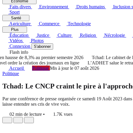
Économie
Faits divers
Environnement
Droits humains
Inclusion s
Sport
Santé
Agriculture
Commerce
Technologie
Plus
Éducation
Justice
Culture
Religion
Nécrologie
Vidéos
Photos
Connexion
S'abonner
Flash info
ausse de 8,3% au premier semestre 2026
Tchad: Le cabinet de la pr
e la création des journaux en ligne
L’ADHET salue le retrait du 
Accueil
Politique
Mis à jour le 07 août 2026
Politique
Tchad: Le CNCP craint le pire à l'approc
Par une conférence de presse organisée ce samedi 19 Août 2023 dans s
laisse entendre ses cris de vive voix.
02 min de lecture
•
1.7K vues