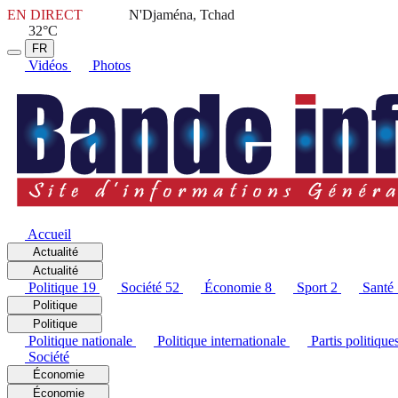
EN DIRECT
N'Djaména, Tchad
32°C
FR
Vidéos
Photos
Accueil
Actualité
Actualité
Politique
19
Société
52
Économie
8
Sport
2
Santé
Politique
Politique
Politique nationale
Politique internationale
Partis politique
Société
Économie
Économie