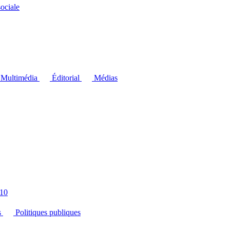
ociale
Multimédia
Éditorial
Médias
10
s
Politiques publiques