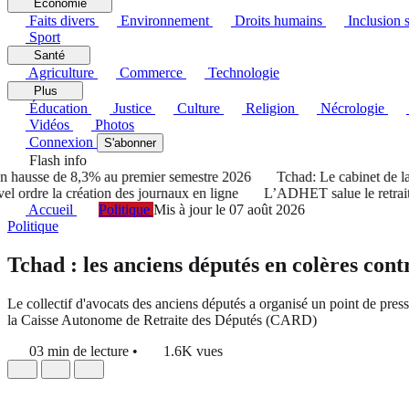
Économie
Faits divers
Environnement
Droits humains
Inclusion s
Sport
Santé
Agriculture
Commerce
Technologie
Plus
Éducation
Justice
Culture
Religion
Nécrologie
Vidéos
Photos
Connexion
S'abonner
Flash info
usse de 8,3% au premier semestre 2026
Tchad: Le cabinet de la pré
 la création des journaux en ligne
L’ADHET salue le retrait du T
Accueil
Politique
Mis à jour le 07 août 2026
Politique
Tchad : les anciens députés en colères co
Le collectif d'avocats des anciens députés a organisé un point de press
la Caisse Autonome de Retraite des Députés (CARD)
03 min de lecture
•
1.6K vues