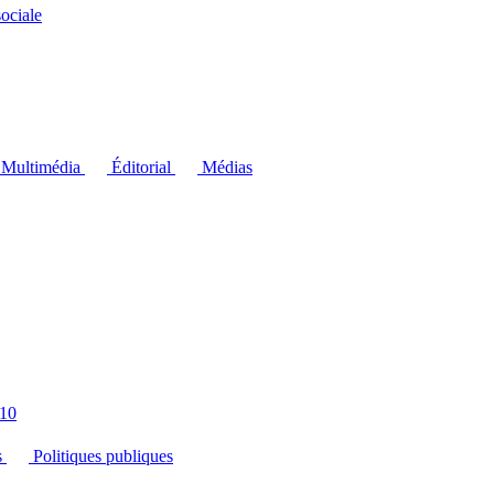
ociale
Multimédia
Éditorial
Médias
10
s
Politiques publiques