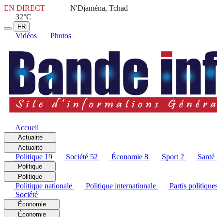
EN DIRECT
N'Djaména, Tchad
32°C
FR
Vidéos
Photos
Accueil
Actualité
Actualité
Politique
19
Société
52
Économie
8
Sport
2
Santé
Politique
Politique
Politique nationale
Politique internationale
Partis politique
Société
Économie
Économie