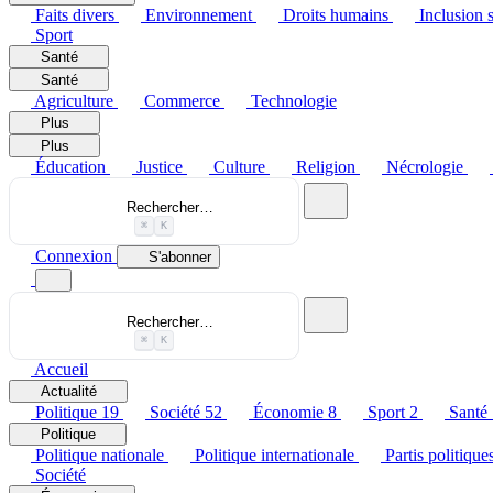
Faits divers
Environnement
Droits humains
Inclusion s
Sport
Santé
Santé
Agriculture
Commerce
Technologie
Plus
Plus
Éducation
Justice
Culture
Religion
Nécrologie
Rechercher…
⌘
K
Connexion
S'abonner
Rechercher…
⌘
K
Accueil
Actualité
Politique
19
Société
52
Économie
8
Sport
2
Santé
Politique
Politique nationale
Politique internationale
Partis politique
Société