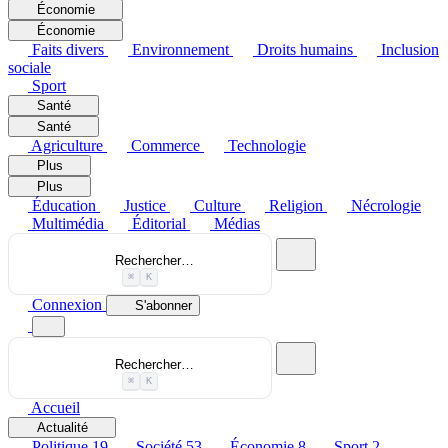
Économie
Économie
Faits divers
Environnement
Droits humains
Inclusion
sociale
Sport
Santé
Santé
Agriculture
Commerce
Technologie
Plus
Plus
Éducation
Justice
Culture
Religion
Nécrologie
Multimédia
Éditorial
Médias
Rechercher…
⌘
K
Connexion
S'abonner
Rechercher…
⌘
K
Accueil
Actualité
Politique
19
Société
53
Économie
8
Sport
2