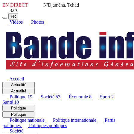
EN DIRECT
N'Djaména, Tchad
32°C
FR
Vidéos
Photos
Accueil
Actualité
Actualité
Politique
19
Société
53
Économie
8
Sport
2
Santé
10
Politique
Politique
Politique nationale
Politique internationale
Partis
politiques
Politiques publiques
Société