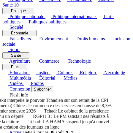
Santé
10
Politique
Politique nationale
Politique internationale
Partis
politiques
Politiques publiques
Société
Économie
Faits divers
Environnement
Droits humains
Inclusion
sociale
Sport
Santé
Agriculture
Commerce
Technologie
Plus
Éducation
Justice
Culture
Religion
Nécrologie
Multimédia
Éditorial
Médias
Vidéos
Photos
Connexion
S'abonner
Flash info
 interpelle le pouvoir Tchadien sur son retrait de la CPI
dia) Chine : le commerce des services en hausse de 8,3%
er semestre 2026
Tchad: Le cabinet de la présidence
 un député
RGPH-3 : Le PM satisfait des résultats à
a clôture
Tchad: LA HAMA suspend jusqu'à nouvel
création des journaux en ligne
Accueil
Mis à jour le 08 août 2026