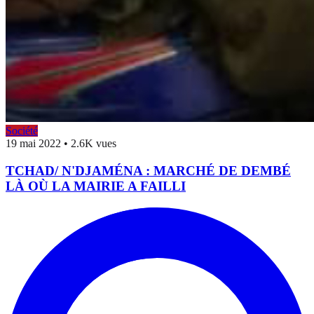
Société
19 mai 2022
•
2.6K vues
TCHAD/ N'DJAMÉNA : MARCHÉ DE DEMBÉ
LÀ OÙ LA MAIRIE A FAILLI