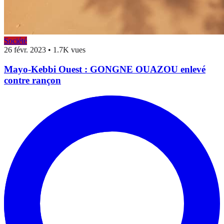
Société
26 févr. 2023
•
1.7K vues
Mayo-Kebbi Ouest : GONGNE OUAZOU enlevé
contre rançon