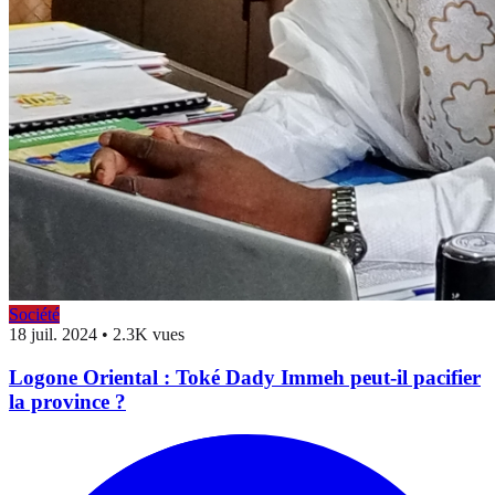
Société
18 juil. 2024
•
2.3K vues
Logone Oriental : Toké Dady Immeh peut-il pacifier
la province ?