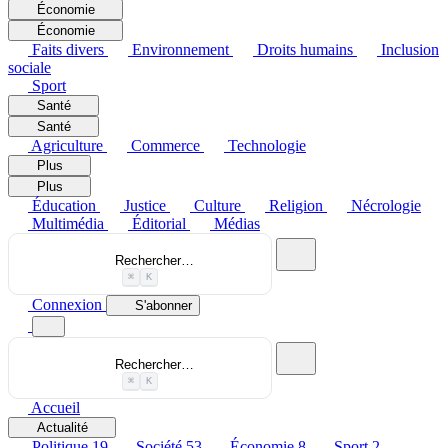
Économie
Économie
Faits divers
Environnement
Droits humains
Inclusion
sociale
Sport
Santé
Santé
Agriculture
Commerce
Technologie
Plus
Plus
Éducation
Justice
Culture
Religion
Nécrologie
Multimédia
Éditorial
Médias
Rechercher…
⌘
K
Connexion
S'abonner
Rechercher…
⌘
K
Accueil
Actualité
Politique
19
Société
53
Économie
8
Sport
2