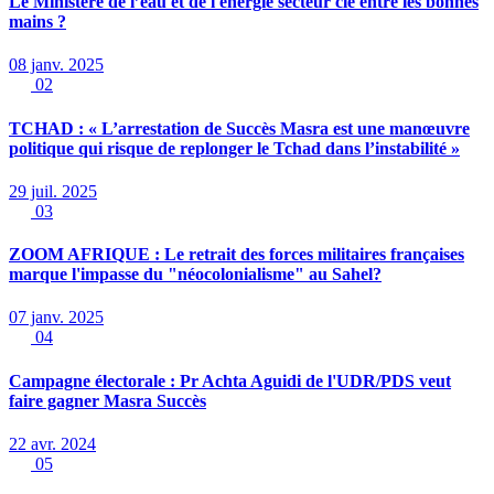
Le Ministère de l’eau et de l'énergie secteur clé entre les bonnes
mains ?
08 janv. 2025
02
TCHAD : « L’arrestation de Succès Masra est une manœuvre
politique qui risque de replonger le Tchad dans l’instabilité »
29 juil. 2025
03
ZOOM AFRIQUE : Le retrait des forces militaires françaises
marque l'impasse du "néocolonialisme" au Sahel?
07 janv. 2025
04
Campagne électorale : Pr Achta Aguidi de l'UDR/PDS veut
faire gagner Masra Succès
22 avr. 2024
05