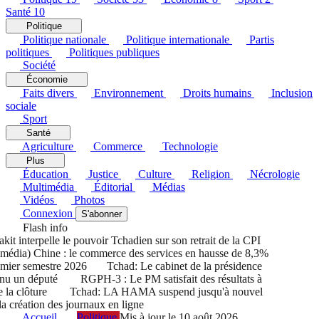
Santé
10
Politique
Politique nationale
Politique internationale
Partis
politiques
Politiques publiques
Société
Économie
Faits divers
Environnement
Droits humains
Inclusion
sociale
Sport
Santé
Agriculture
Commerce
Technologie
Plus
Éducation
Justice
Culture
Religion
Nécrologie
Multimédia
Éditorial
Médias
Vidéos
Photos
Connexion
S'abonner
Flash info
interpelle le pouvoir Tchadien sur son retrait de la CPI
dia) Chine : le commerce des services en hausse de 8,3%
er semestre 2026
Tchad: Le cabinet de la présidence
 un député
RGPH-3 : Le PM satisfait des résultats à
a clôture
Tchad: LA HAMA suspend jusqu'à nouvel
création des journaux en ligne
Accueil
Politique
Mis à jour le 10 août 2026