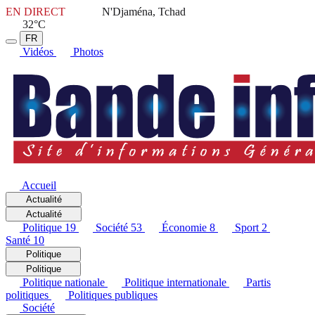
EN DIRECT
N'Djaména, Tchad
32°C
FR
Vidéos
Photos
Accueil
Actualité
Actualité
Politique
19
Société
53
Économie
8
Sport
2
Santé
10
Politique
Politique
Politique nationale
Politique internationale
Partis
politiques
Politiques publiques
Société