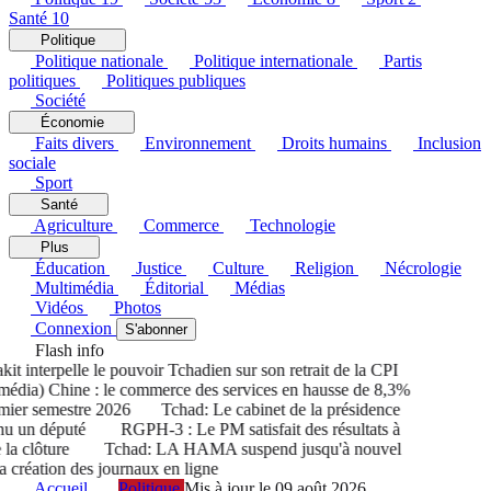
Santé
10
Politique
Politique nationale
Politique internationale
Partis
politiques
Politiques publiques
Société
Économie
Faits divers
Environnement
Droits humains
Inclusion
sociale
Sport
Santé
Agriculture
Commerce
Technologie
Plus
Éducation
Justice
Culture
Religion
Nécrologie
Multimédia
Éditorial
Médias
Vidéos
Photos
Connexion
S'abonner
Flash info
 interpelle le pouvoir Tchadien sur son retrait de la CPI
dia) Chine : le commerce des services en hausse de 8,3%
er semestre 2026
Tchad: Le cabinet de la présidence
u un député
RGPH-3 : Le PM satisfait des résultats à
a clôture
Tchad: LA HAMA suspend jusqu'à nouvel
création des journaux en ligne
Accueil
Politique
Mis à jour le 09 août 2026