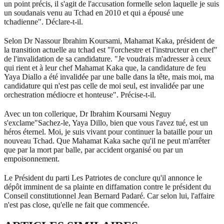
un point précis, il s'agit de l'accusation formelle selon laquelle je suis
un soudanais venu au Tchad en 2010 et qui a épousé une
tchadienne". Déclare-t-il.
Selon Dr Nassour Ibrahim Koursami, Mahamat Kaka, président de
la transition actuelle au tchad est "l'orchestre et l'instructeur en chef"
de l'invalidation de sa candidature. "Je voudrais m'adresser à ceux
qui rient et à leur chef Mahamat Kaka que, la candidature de feu
Yaya Diallo a été invalidée par une balle dans la tête, mais moi, ma
candidature qui n'est pas celle de moi seul, est invalidée par une
orchestration médiocre et honteuse". Précise-t-il.
Avec un ton collerique, Dr Ibrahim Koursami Neguy
s'exclame"Sachez-le, Yaya Dillo, bien que vous l'avez tué, est un
héros éternel. Moi, je suis vivant pour continuer la bataille pour un
nouveau Tchad. Que Mahamat Kaka sache qu'il ne peut m'arrêter
que par la mort par balle, par accident organisé ou par un
empoisonnement.
Le Président du parti Les Patriotes de conclure qu'il annonce le
dépôt imminent de sa plainte en diffamation contre le président du
Conseil constitutionnel Jean Bernard Padaré. Car selon lui, l'affaire
n'est pas close, qu'elle ne fait que commencée.