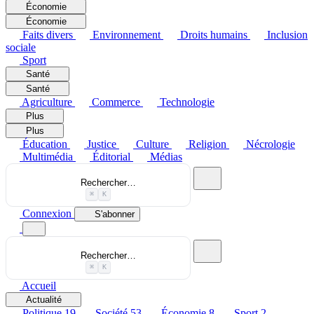
Économie
Économie
Faits divers
Environnement
Droits humains
Inclusion
sociale
Sport
Santé
Santé
Agriculture
Commerce
Technologie
Plus
Plus
Éducation
Justice
Culture
Religion
Nécrologie
Multimédia
Éditorial
Médias
Rechercher…
⌘
K
Connexion
S'abonner
Rechercher…
⌘
K
Accueil
Actualité
Politique
19
Société
53
Économie
8
Sport
2