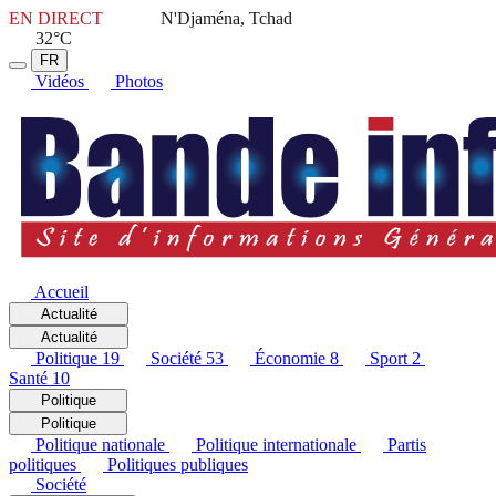
EN DIRECT
N'Djaména, Tchad
32°C
FR
Vidéos
Photos
Accueil
Actualité
Actualité
Politique
19
Société
53
Économie
8
Sport
2
Santé
10
Politique
Politique
Politique nationale
Politique internationale
Partis
politiques
Politiques publiques
Société