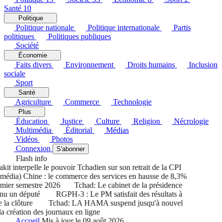
Santé
10
Politique
Politique nationale
Politique internationale
Partis
politiques
Politiques publiques
Société
Économie
Faits divers
Environnement
Droits humains
Inclusion
sociale
Sport
Santé
Agriculture
Commerce
Technologie
Plus
Éducation
Justice
Culture
Religion
Nécrologie
Multimédia
Éditorial
Médias
Vidéos
Photos
Connexion
S'abonner
Flash info
 interpelle le pouvoir Tchadien sur son retrait de la CPI
dia) Chine : le commerce des services en hausse de 8,3%
ier semestre 2026
Tchad: Le cabinet de la présidence
u un député
RGPH-3 : Le PM satisfait des résultats à
a clôture
Tchad: LA HAMA suspend jusqu'à nouvel
 création des journaux en ligne
Accueil
Mis à jour le 09 août 2026