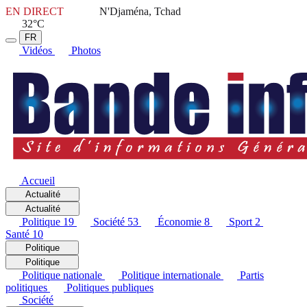
EN DIRECT
N'Djaména, Tchad
32°C
FR
Vidéos
Photos
Accueil
Actualité
Actualité
Politique
19
Société
53
Économie
8
Sport
2
Santé
10
Politique
Politique
Politique nationale
Politique internationale
Partis
politiques
Politiques publiques
Société