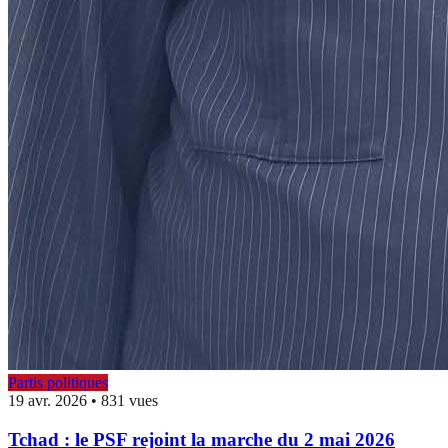
Partis politiques
19 avr. 2026
•
831 vues
Tchad : le PSF rejoint la marche du 2 mai 2026