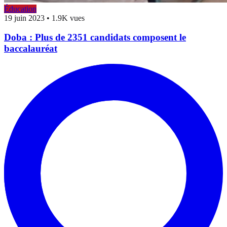
Éducation
19 juin 2023
•
1.9K vues
Doba : Plus de 2351 candidats composent le
baccalauréat