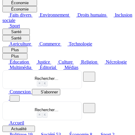
Économie
Économie
Faits divers
Environnement
Droits humains
Inclusion
sociale
Sport
Santé
Santé
Agriculture
Commerce
Technologie
Plus
Plus
Éducation
Justice
Culture
Religion
Nécrologie
Multimédia
Éditorial
Médias
Rechercher…
⌘
K
Connexion
S'abonner
Rechercher…
⌘
K
Accueil
Actualité
Politique
19
Société
53
Économie
8
Sport
2