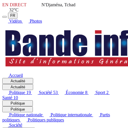
EN DIRECT
N'Djaména, Tchad
32°C
FR
Vidéos
Photos
Accueil
Actualité
Actualité
Politique
19
Société
53
Économie
8
Sport
2
Santé
10
Politique
Politique
Politique nationale
Politique internationale
Partis
politiques
Politiques publiques
Société