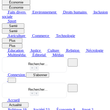
Économie
Économie
Faits divers
Environnement
Droits humains
Inclusion
sociale
Sport
Santé
Santé
Agriculture
Commerce
Technologie
Plus
Plus
Éducation
Justice
Culture
Religion
Nécrologie
Multimédia
Éditorial
Médias
Rechercher…
⌘
K
Connexion
S'abonner
Rechercher…
⌘
K
Accueil
Actualité
Politique
19
Société
53
Économie
8
Sport
2