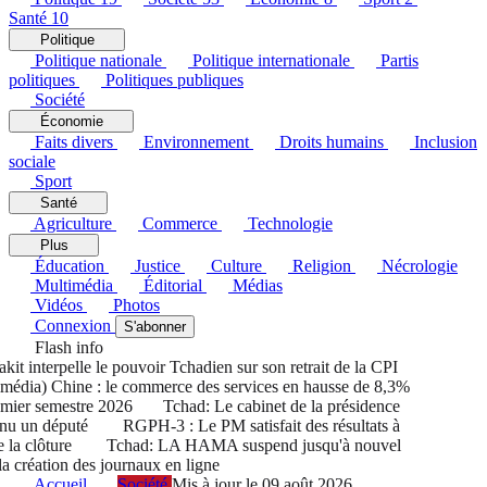
Santé
10
Politique
Politique nationale
Politique internationale
Partis
politiques
Politiques publiques
Société
Économie
Faits divers
Environnement
Droits humains
Inclusion
sociale
Sport
Santé
Agriculture
Commerce
Technologie
Plus
Éducation
Justice
Culture
Religion
Nécrologie
Multimédia
Éditorial
Médias
Vidéos
Photos
Connexion
S'abonner
Flash info
 interpelle le pouvoir Tchadien sur son retrait de la CPI
édia) Chine : le commerce des services en hausse de 8,3%
ier semestre 2026
Tchad: Le cabinet de la présidence
u un député
RGPH-3 : Le PM satisfait des résultats à
la clôture
Tchad: LA HAMA suspend jusqu'à nouvel
 création des journaux en ligne
Accueil
Société
Mis à jour le 09 août 2026