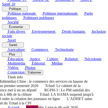
Santé
10
Politique
Politique nationale
Politique internationale
Partis
politiques
Politiques publiques
Société
Économie
Faits divers
Environnement
Droits humains
Inclusion
sociale
Sport
Santé
Agriculture
Commerce
Technologie
Plus
Éducation
Justice
Culture
Religion
Nécrologie
Multimédia
Éditorial
Médias
Vidéos
Photos
Connexion
S'abonner
Flash info
imédia) Chine : le commerce des services en hausse de
 premier semestre 2026
Tchad: Le cabinet de la
nce met à nu un député
RGPH-3 : Le PM satisfait des
s à 48h de la clôture
Tchad: LA HAMA suspend jusqu'à
rdre la création des journaux en ligne
L’ADHET salue
t du Tchad à la CPI
Accueil
Société
Mis à jour le 06 août 2026