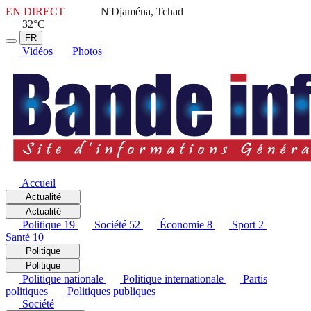
EN DIRECT
N'Djaména, Tchad
32°C
FR
Vidéos
Photos
Accueil
Actualité
Actualité
Politique
19
Société
52
Économie
8
Sport
2
Santé
10
Politique
Politique
Politique nationale
Politique internationale
Partis
politiques
Politiques publiques
Société