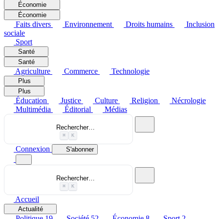
Économie
Économie
Faits divers
Environnement
Droits humains
Inclusion
sociale
Sport
Santé
Santé
Agriculture
Commerce
Technologie
Plus
Plus
Éducation
Justice
Culture
Religion
Nécrologie
Multimédia
Éditorial
Médias
Rechercher…
⌘
K
Connexion
S'abonner
Rechercher…
⌘
K
Accueil
Actualité
Politique
19
Société
52
Économie
8
Sport
2