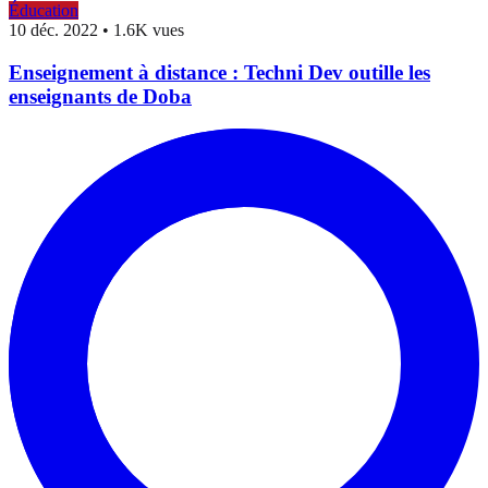
Éducation
10 déc. 2022
•
1.6K vues
Enseignement à distance : Techni Dev outille les
enseignants de Doba