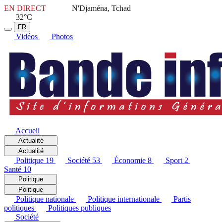
EN DIRECT
N'Djaména, Tchad
32°C
FR
Vidéos
Photos
Accueil
Actualité
Actualité
Politique
19
Société
53
Économie
8
Sport
2
Santé
10
Politique
Politique
Politique nationale
Politique internationale
Partis
politiques
Politiques publiques
Société