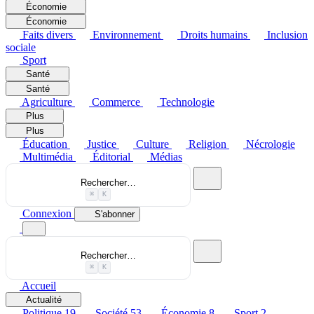
Économie
Économie
Faits divers
Environnement
Droits humains
Inclusion
sociale
Sport
Santé
Santé
Agriculture
Commerce
Technologie
Plus
Plus
Éducation
Justice
Culture
Religion
Nécrologie
Multimédia
Éditorial
Médias
Rechercher…
⌘
K
Connexion
S'abonner
Rechercher…
⌘
K
Accueil
Actualité
Politique
19
Société
53
Économie
8
Sport
2