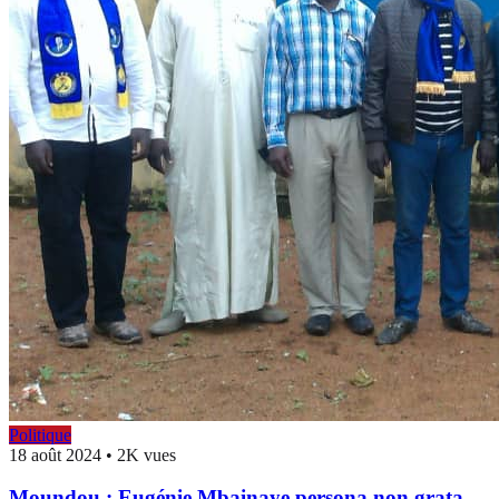
Politique
18 août 2024
•
2K vues
Moundou : Eugénie Mbainaye persona non grata