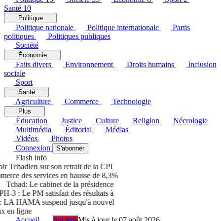
Santé
10
Politique
Politique nationale
Politique internationale
Partis
politiques
Politiques publiques
Société
Économie
Faits divers
Environnement
Droits humains
Inclusion
sociale
Sport
Santé
Agriculture
Commerce
Technologie
Plus
Éducation
Justice
Culture
Religion
Nécrologie
Multimédia
Éditorial
Médias
Vidéos
Photos
Connexion
S'abonner
Flash info
 Tchadien sur son retrait de la CPI
rce des services en hausse de 8,3%
chad: Le cabinet de la présidence
 : Le PM satisfait des résultats à
LA HAMA suspend jusqu'à nouvel
en ligne
Accueil
Société
Mis à jour le 07 août 2026